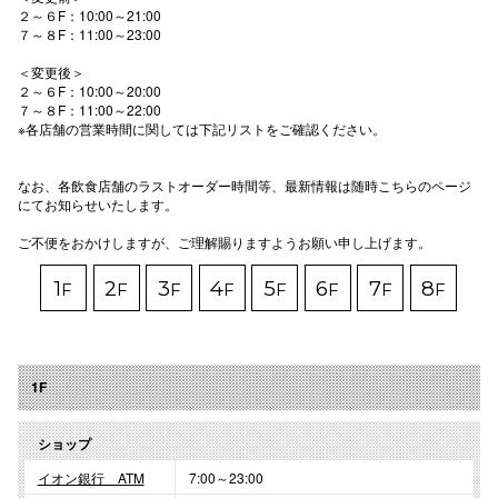
２～６F：10:00～21:00
７～８F：11:00～23:00
高崎オ
＜変更後＞
新百合丘
２～６F：10:00～20:00
７～８F：11:00～22:00
三宮オ
※各店舗の営業時間に関しては下記リストをご確認ください。
キャナルシ
なお、各飲食店舗のラストオーダー時間等、最新情報は随時こちらのページ
にてお知らせいたします。
那覇オ
ご不便をおかけしますが、ご理解賜りますようお願い申し上げます。
1
2
3
4
5
6
7
8
F
F
F
F
F
F
F
F
横浜ビ
1F
ショップ
イオン銀行 ATM
7:00～23:00