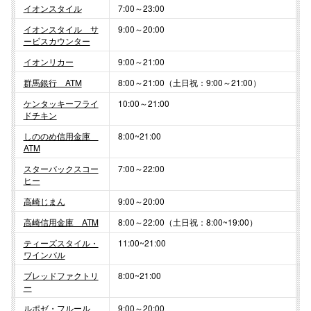
イオンスタイル
7:00～23:00
イオンスタイル サ
9:00～20:00
仙台フォ
ービスカウンター
イオンリカー
9:00～21:00
群馬銀行 ATM
8:00～21:00（土日祝：9:00～21:00）
ケンタッキーフライ
10:00～21:00
ドチキン
しののめ信用金庫
8:00~21:00
ATM
スターバックスコー
7:00～22:00
ヒー
高崎じまん
9:00～20:00
高崎信用金庫 ATM
8:00～22:00（土日祝：8:00~19:00）
ティーズスタイル・
11:00~21:00
ワインバル
ブレッドファクトリ
8:00~21:00
ー
ルポゼ・フルール
9:00～20:00