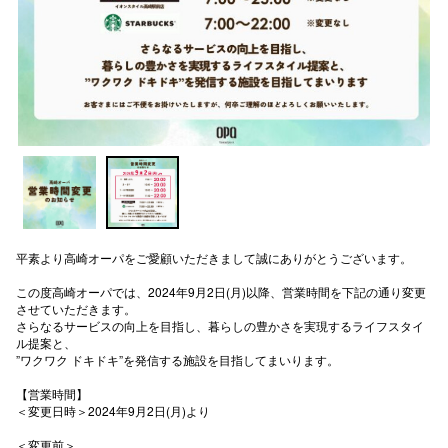
電話でお
公式SNS
企業情報
お問い合わせ
プライバシー
平素より高崎オーパをご愛顧いただきまして誠にありがとうございます。
利用規約
この度高崎オーパでは、2024年9月2日(月)以降、営業時間を下記の通り変更
させていただきます。
ソーシャルメ
さらなるサービスの向上を目指し、暮らしの豊かさを実現するライフスタイ
ル提案と、
”ワクワク ドキドキ”を発信する施設を目指してまいります。
【営業時間】
＜変更日時＞2024年9月2日(月)より
秋田オ
＜変更前＞