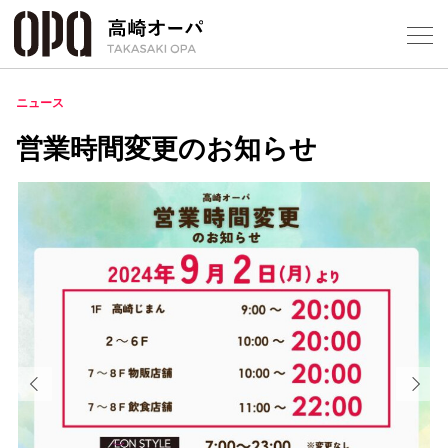
Foreign Customers
Select Language
▼
【
ニュース
営業時間変更のお知らせ
フロアガ
ショップ
レストラ
施設案内
アクセス
スタッフ