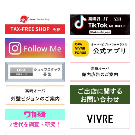
高崎オ
新百合丘
三宮オ
キャナルシ
那覇オ
横浜ビ