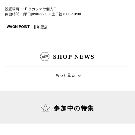
電話でお
設置場所：1F タカシマヤ側入口
稼働時間：[平日]8:00-22:00 [土日祝]8:00-19:00
WAON POINT
非加盟店
公式SNS
SHOP NEWS
企業情報
お問い合わせ
もっと見る
プライバシー
利用規約
ソーシャルメ
参加中の特集
秋田オ