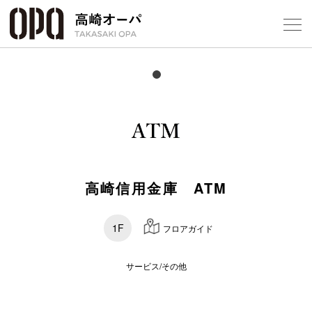
Foreign Customers
Select Language
▼
【
フロアガ
ショップ
高崎信用金庫 ATM
レストラ
1F
フロアガイド
施設案内
サービス/その他
アクセス
スタッフ