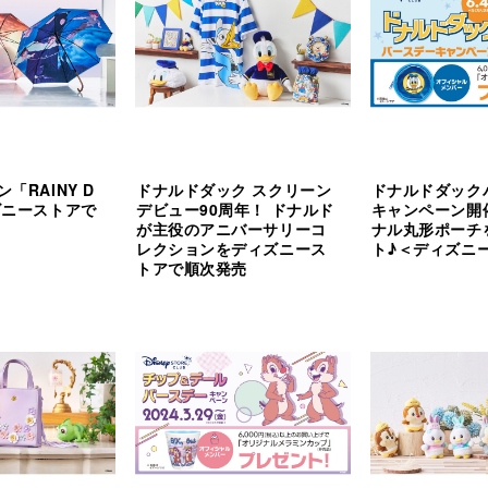
※ アウトレット店では代引きは実施していません。​
※ 詳しくはストアキャストにお問い合わせください。 ​
© Disney
https://www.disney.co.jp/store/newitem/?int_md=TDS_clg_GMBQ121
「RAINY D
ドナルドダック スクリーン
ドナルドダック
ズニーストアで
デビュー90周年！ ドナルド
キャンペーン開
が主役のアニバーサリーコ
ナル丸形ポーチ
レクションをディズニース
ト♪＜ディズニ
トアで順次発売