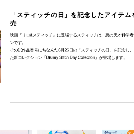
「スティッチの日」を記念したアイテム
売
映画『リロ&スティッチ』に登場するスティッチは、悪の天才科学者
ンです。
その試作品番号にちなんだ6月26日の「スティッチの日」を記念し
た新コレクション「Disney Stitch Day Collection」が登場します。
エモーショナルなアートがポイントの、思わずぎゅっと抱きしめた
＜発売日＞
・ ディズニーフラッグシップ東京、東京ディズニーリゾート店、太
ア ディズニーストア.jp：6月11日(火) ~順次
・ ディズニーストア店舗：6月14日(金) ~順次
※ 品切れの際はご了承ください。​
※ 商品のデザイン、価格、発売日、販売店舗、仕様は変更になる場
※ 新商品の代引きは発売日翌日から承ります。​