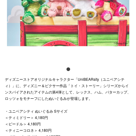
電話でお
公式SNS
企業情報
お問い合わせ
プライバシー
ディズニーストアオリジナルキャラクター「UniBEARsity（ユニベアシテ
ィ）」に、ディズニー＆ピクサー作品「トイ・ストーリー」シリーズからイ
利用規約
ンスパイアされたアイテムの第4弾として、レックス、ハム、バターカップ、
ロッツォをモチーフにしたぬいぐるみが登場します。
ソーシャルメ
・ユニベアシティ ぬいぐるみ Sサイズ
＜ティミドリー＞ 4,180円
＜ピードル＞ 4,180円
＜ティニーコロネ＞ 4,180円
秋田オ