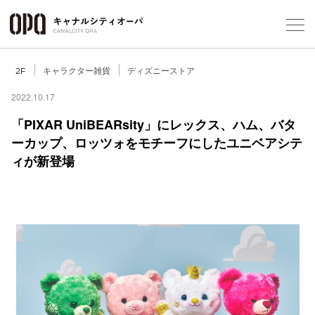
Foreign Customers
Select Language
▼
キャラクター雑貨
ディズニーストア
2F
2022.10.17
「PIXAR UniBEARsity」にレックス、ハム、バタ
フロアガ
ーカップ、ロッツォをモチーフにしたユニベアシテ
ィが新登場
ショップ
レストラ
施設案内
アクセス
スタッフ