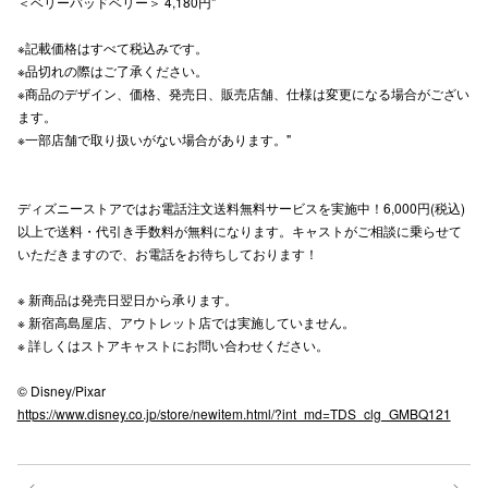
＜ベリーバッドベリー＞ 4,180円"
高崎オ
※記載価格はすべて税込みです。
※品切れの際はご了承ください。
新百合丘
※商品のデザイン、価格、発売日、販売店舗、仕様は変更になる場合がござい
ます。
三宮オ
※一部店舗で取り扱いがない場合があります。"
キャナルシ
那覇オ
ディズニーストアではお電話注文送料無料サービスを実施中！6,000円(税込)
以上で送料・代引き手数料が無料になります。キャストがご相談に乗らせて
いただきますので、お電話をお待ちしております！​
※ 新商品は発売日翌日から承ります。​
※ 新宿高島屋店、アウトレット店では実施していません。​
※ 詳しくはストアキャストにお問い合わせください。 ​
横浜ビ
© Disney/Pixar
https://www.disney.co.jp/store/newitem.html/?int_md=TDS_clg_GMBQ121