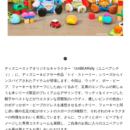
電話でお
公式SNS
企業情報
お問い合わせ
ディズニーストアオリジナルキャラクター「UniBEARsity（ユニベアシテ
プライバシー
ィ）」に、ディズニー＆ピクサー作品「トイ・ストーリー」シリーズからイ
ンスパイアされたアイテムが登場します。今回は、ウッディ、ボー・ピー
利用規約
プ、フォーキーをモチーフにしたぬいぐるみで、足裏のエンブレムの刺しゅ
うも本シリーズ限定のプレミアムなデザインです。ウッディをイメージした
ソーシャルメ
帽子やベストなどがウエスタンな雰囲気のハウディ、優しいピンクの色合い
のボディがボー・ピープのドレスを連想させるポッテリー、フォーキーと同
じ赤い腕や左足の虹がポイントのスポークの3種類で、それぞれのキャラクタ
ーの特徴をかわいく表現しています。さらに、ウッディとボー・ピープをイ
メージした専用コスチュームも展開し、ご自身のお気に入りのユニベアシテ
秋田オ
ィを着せ替えてもお楽しみいただけます。