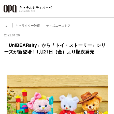
Foreign Customers
Select Language
▼
キャラクター雑貨
ディズニーストア
2F
2022.01.20
「UniBEARsity」から「トイ・ストーリー」シリ
フロアガ
ーズが新登場！1月21日（金）より順次発売​
ショップ
レストラ
施設案内
アクセス
スタッフ