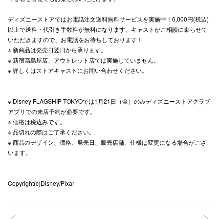
高崎オ
ディズニーストアではお電話注文送料無料サービスを実施中！6,000円(税込)
以上で送料・代引き手数料が無料になります。キャストがご相談に乗らせて
新百合丘
いただきますので、お電話をお待ちしております！
※ 新商品は発売日翌日から承ります。
三宮オ
※ 新宿高島屋店、アウトレット店では実施していません。
※ 詳しくはストアキャストにお問い合わせください。
キャナルシ
那覇オ
※ Disney FLAGSHIP TOKYOでは1月21日（金）のみディズニーストアクラブ
アプリでの来店予約が必要です。
※ 価格は税込みです。
※ 品切れの際はご了承ください。
※ 商品のデザイン、価格、発売日、販売店舗、仕様は変更になる場合がござ
います。
横浜ビ
Copyright(c)Disney/Pixar