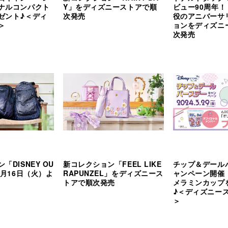
ナルコンパクト
Y」をディズニーストアで順
ビュー90周年！
ゼント♪＜ディ
次発売
役のアニバーサ
＞
ョンをディズニ
次発売
「DISNEY OU
新コレクション「FEEL LIKE
チップ＆デール
4月16日（火）よ
RAPUNZEL」をディズニース
ャンペーン開催
トアで順次発売
メラミンカップ
♪＜ディズニー
＞