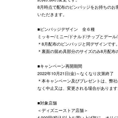
8月時点で配布のピンバッジをお持ちのお
いただきます。
■ピンバッジデザイン 全６種
ミッキー/ミニー/ドナルド/チップとデール
＊8月配布のピンバッジと同デザインです
＊裏面の留め具部分のサイズのみ8月配布
■キャンペーン再開期間
2022年10月21日(金)～なくなり次第終了
＊本キャンペーン及びプレゼントは、弊社
なく中止又は、変更される場合があります
■対象店舗
＜ディズニーストア店舗＞
4,000円(税込)以上お買い上げ毎に、オ