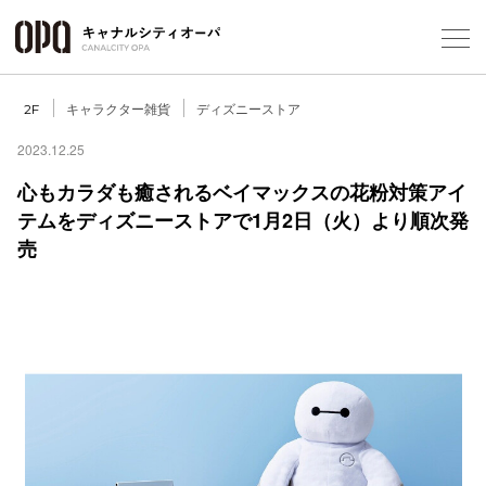
Foreign Customers
Select Language
▼
キャラクター雑貨
ディズニーストア
2F
2023.12.25
心もカラダも癒されるベイマックスの花粉対策アイ
フロアガ
テムをディズニーストアで1月2日（火）より順次発
売
ショップ
レストラ
施設案内
アクセス
スタッフ