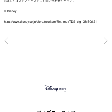
※ 詳しくはストアキャストにお問い合わせください。 ​
高崎オ
© Disney
新百合丘
https://www.disney.co.jp/store/newitem/?int_md=TDS_clg_GMBQ121
三宮オ
キャナルシ
那覇オ
横浜ビ