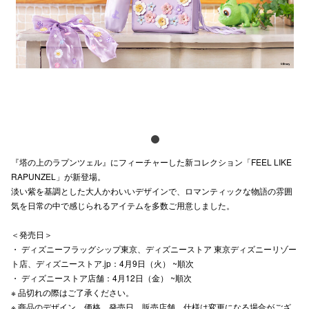
電話でお
公式SNS
企業情報
お問い合わせ
『塔の上のラプンツェル』にフィーチャーした新コレクション「FEEL LIKE
プライバシー
RAPUNZEL」が新登場。
淡い紫を基調とした大人かわいいデザインで、ロマンティックな物語の雰囲
利用規約
気を日常の中で感じられるアイテムを多数ご用意しました。
ソーシャルメ
＜発売日＞
・ ディズニーフラッグシップ東京、ディズニーストア 東京ディズニーリゾー
ト店、ディズニーストア.jp：4月9日（火） ~順次
・ ディズニーストア店舗：4月12日（金） ~順次
※ 品切れの際はご了承ください。​
秋田オ
※ 商品のデザイン、価格、発売日、販売店舗、仕様は変更になる場合がござ