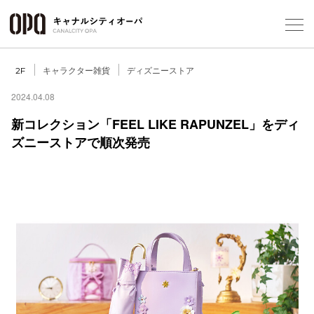
Foreign Customers
Select Language
▼
キャラクター雑貨
ディズニーストア
2F
2024.04.08
新コレクション「FEEL LIKE RAPUNZEL」をディ
フロアガ
ズニーストアで順次発売
ショップ
レストラ
施設案内
アクセス
スタッフ