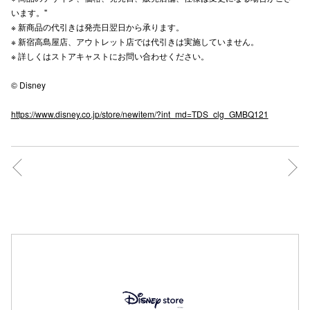
います。"
高崎オ
※ 新商品の代引きは発売日翌日から承ります。​
※ 新宿高島屋店、アウトレット店では代引きは実施していません。​
新百合丘
※ 詳しくはストアキャストにお問い合わせください。 ​
三宮オ
© Disney
キャナルシ
https://www.disney.co.jp/store/newitem/?int_md=TDS_clg_GMBQ121
那覇オ
横浜ビ