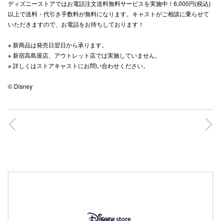
ディズニーストアではお電話注文送料無料サービスを実施中！6,000円(税込)
以上で送料・代引き手数料が無料になります。キャストがご相談に乗らせて
高崎オ
いただきますので、お電話をお待ちしております！​
新百合丘
※ 新商品は発売日翌日から承ります。​
※ 新宿高島屋店、アウトレット店では実施していません。​
三宮オ
※ 詳しくはストアキャストにお問い合わせください。 ​
キャナルシ
© Disney
那覇オ
横浜ビ