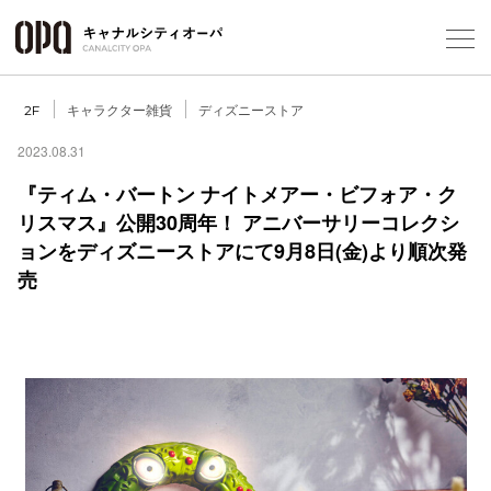
Foreign Customers
Select Language
▼
キャラクター雑貨
ディズニーストア
2F
2023.08.31
『ティム・バートン ナイトメアー・ビフォア・ク
フロアガ
リスマス』公開30周年！ アニバーサリーコレクシ
ョンをディズニーストアにて9月8日(金)より順次発
ショップ
売
レストラ
施設案内
アクセス
スタッフ