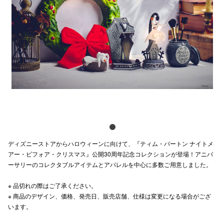
電話でお
公式SNS
企業情報
お問い合わせ
プライバシー
ディズニーストアからハロウィーンに向けて、『ティム・バートン ナイトメ
利用規約
アー・ビフォア・クリスマス』公開30周年記念コレクションが登場！アニバ
ソーシャルメ
ーサリーのコレクタブルアイテムとアパレルを中心に多数ご用意しました。
※ 品切れの際はご了承ください。​
※ 商品のデザイン、価格、発売日、販売店舗、仕様は変更になる場合がござ
います。
秋田オ