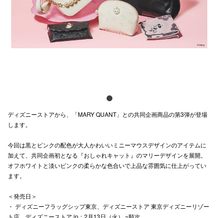
電話でお
公式SNS
企業情報
お問い合わせ
ディズニーストアから、「MARY QUANT」との共同企画商品の第3弾が登場
プライバシー
します。
利用規約
今回は黒とピンクの配色が大人かわいいミニーマウスデザインのアイテムに
加えて、共同企画初となる『おしゃれキャット』のマリーデザインを展開。
ソーシャルメ
オフホワイトと淡いピンクの柔らかな色合いで上品な雰囲気に仕上がってい
ます。
＜発売日＞
・ ディズニーフラッグシップ東京、ディズニーストア 東京ディズニーリゾー
秋田オ
ト店、ディズニーストア.jp：2月13日（火） ~順次