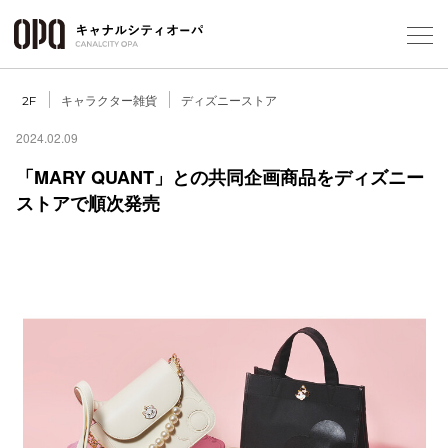
Foreign Customers
Select Language
▼
キャラクター雑貨
ディズニーストア
2F
2024.02.09
「MARY QUANT」との共同企画商品をディズニー
フロアガ
ストアで順次発売
ショップ
レストラ
施設案内
アクセス
スタッフ