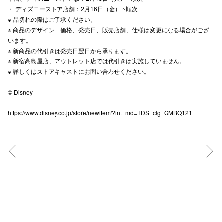
・ ディズニーストア店舗：2月16日（金） ~順次
高崎オ
※ 品切れの際はご了承ください。​
※ 商品のデザイン、価格、発売日、販売店舗、仕様は変更になる場合がござ
新百合丘
います。
※ 新商品の代引きは発売日翌日から承ります。​
三宮オ
※ 新宿高島屋店、アウトレット店では代引きは実施していません。​
※ 詳しくはストアキャストにお問い合わせください。 ​
キャナルシ
© Disney
那覇オ
https://www.disney.co.jp/store/newitem/?int_md=TDS_clg_GMBQ121
横浜ビ