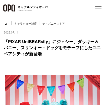
Foreign Customers
Select Language
▼
キャラクター雑貨
ディズニーストア
2F
2022.07.14
「PIXAR UniBEARsity」にジェシー、ダッキー＆
フロアガ
バニー、スリンキー・ドッグをモチーフにしたユニ
ベアシティが新登場
ショップ
レストラ
施設案内
アクセス
スタッフ