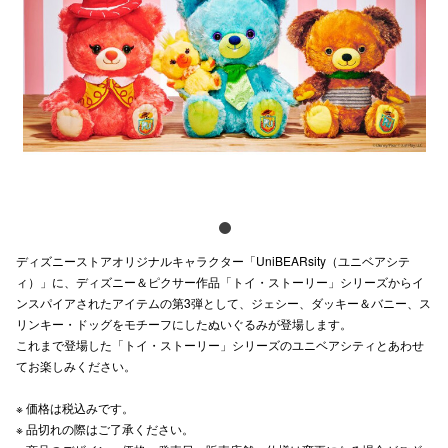
電話でお
公式SNS
企業情報
お問い合わせ
プライバシー
ディズニーストアオリジナルキャラクター「UniBEARsity（ユニベアシテ
ィ）」に、ディズニー＆ピクサー作品「トイ・ストーリー」シリーズからイ
利用規約
ンスパイアされたアイテムの第3弾として、ジェシー、ダッキー＆バニー、ス
リンキー・ドッグをモチーフにしたぬいぐるみが登場します。
ソーシャルメ
これまで登場した「トイ・ストーリー」シリーズのユニベアシティとあわせ
てお楽しみください。
※ 価格は税込みです。​
※ 品切れの際はご了承ください。​
秋田オ