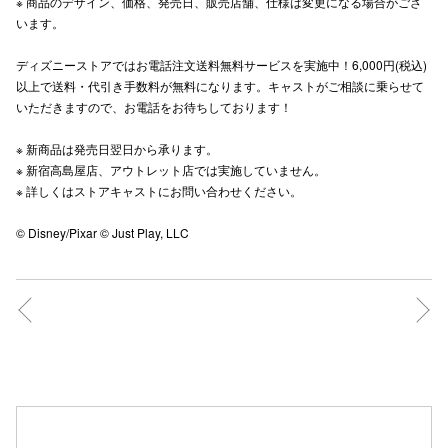
※ 商品のデザイン、価格、発売日、販売店舗、仕様は変更になる場合がござ
います。
高崎オ
ディズニーストアではお電話注文送料無料サービスを実施中！6,000円(税込)
新百合丘
以上で送料・代引き手数料が無料になります。キャストがご相談に乗らせて
いただきますので、お電話をお待ちしております！​
三宮オ
※ 新商品は発売日翌日から承ります。​
キャナルシ
※ 新宿高島屋店、アウトレット店では実施していません。​
那覇オ
※ 詳しくはストアキャストにお問い合わせください。 ​
© Disney/Pixar © Just Play, LLC
横浜ビ