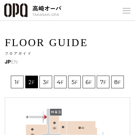
Foreign Customers
Select Language
▼
【
FLOOR GUIDE
フロアガイド
フロアガ
JP
EN
ショップ
1
2
3
4
5
6
7
8
F
F
F
F
F
F
F
F
レストラ
施設案内
アクセス
スタッフ