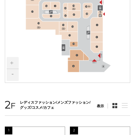
電話でお
公式SNS
企業情報
+
お問い合わせ
-
プライバシー
利用規約
ソーシャルメ
2
レディスファッション/メンズファッション/
F
表示
グッズ/コスメ/カフェ
1
2
秋田オ