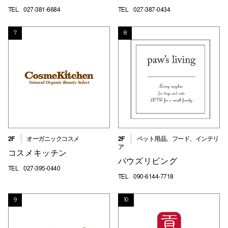
TEL
027-381-6684
TEL
027-387-0434
7
8
2F
オーガニックコスメ
2F
ペット用品、フード、インテリ
ア
コスメキッチン
パウズリビング
TEL
027-395-0440
TEL
090-6144-7718
9
10