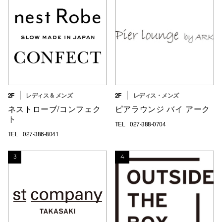
高崎オ
新百合丘
三宮オ
キャナルシ
那覇オ
2F
レディス & メンズ
2F
レディス・メンズ
ネストローブ/コンフェク
ピアラウンジ バイ アーク
ト
TEL
027-388-0704
TEL
027-386-8041
3
4
横浜ビ