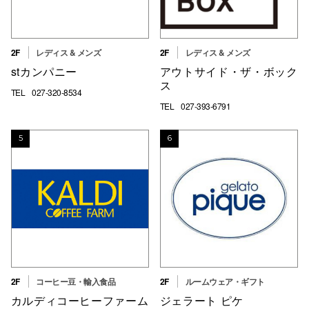
仙台フォ
2F
レディス & メンズ
2F
レディス & メンズ
stカンパニー
アウトサイド・ザ・ボック
ス
TEL
027-320-8534
TEL
027-393-6791
5
6
2F
コーヒー豆・輸入食品
2F
ルームウェア・ギフト
カルディコーヒーファーム
ジェラート ピケ