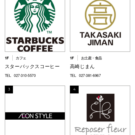
高崎オ
新百合丘
三宮オ
キャナルシ
那覇オ
1F
カフェ
1F
お土産・食品
スターバックスコーヒー
高崎じまん
TEL
027-310-5570
TEL
027-381-6967
3
4
横浜ビ