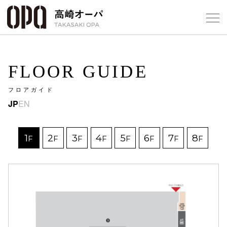
Foreign Customers
Select Language
▼
【
FLOOR GUIDE
フロアガイド
フロアガ
JP
EN
ショップ
1
2
3
4
5
6
7
8
F
F
F
F
F
F
F
F
レストラ
施設案内
アクセス
スタッフ