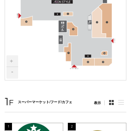
電話でお
公式SNS
企業情報
+
お問い合わせ
-
プライバシー
利用規約
ソーシャルメ
1
F
スーパーマーケット/フード/カフェ
表示
1
2
秋田オ