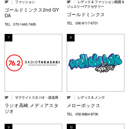
3F
ファッション
3F
レディス & ファッション雑貨 &
ジュエリー/アクセサリー
ゴールドミンクス2nd GY
ゴールドミンクス
DA
TEL
090-8117-6701
TEL
070-1440-7465
7
8
3F
サテライトスタジオ・放送局
3F
レディス & メンズ
ラジオ高崎 メディアスタ
メローボックス
ジオ
TEL
050-8884-8706
9
10