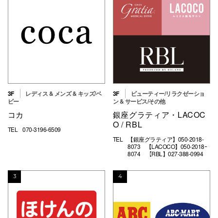
高崎オ
新百合丘
三宮オ
キャナルシ
那覇オ
3F
レディス & メンズ & キッズ/ベ
3F
ビューティー/リラクゼーショ
ビー
ン & サービス/その他
コカ
銀座グラティア・LACOC
O / RBL
TEL
070-3196-6509
TEL
【銀座グラティア】050-2018-
8073 【LACOCO】050-2018ｰ
8074 【RBL】027-388-0994
横浜ビ
3
4