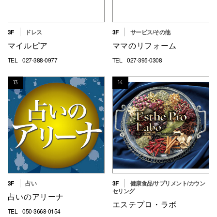
3F
ドレス
3F
サービス/その他
マイルピア
ママのリフォーム
TEL
027-388-0977
TEL
027-395-0308
13
14
3F
占い
3F
健康食品/サプリメント/カウン
セリング
占いのアリーナ
エステプロ・ラボ
TEL
050-3668-0154