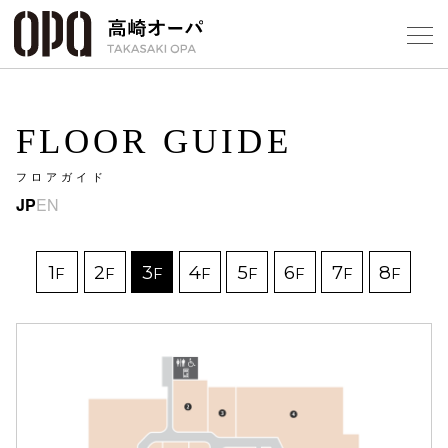
Foreign Customers
Select Language
▼
【
FLOOR GUIDE
フロアガイド
フロアガ
JP
EN
ショップ
1
2
3
4
5
6
7
8
F
F
F
F
F
F
F
F
レストラ
施設案内
アクセス
スタッフ