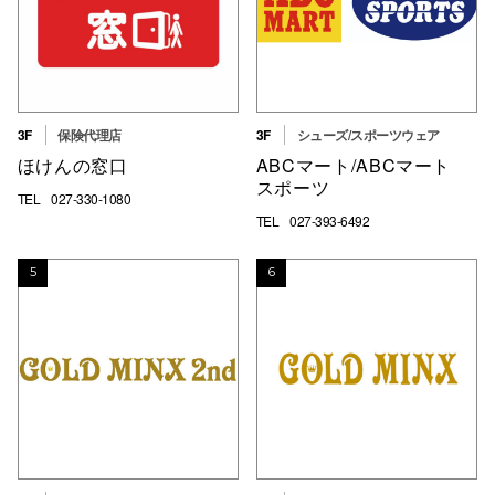
仙台フォ
3F
保険代理店
3F
シューズ/スポーツウェア
ほけんの窓口
ABCマート/ABCマート
スポーツ
TEL
027-330-1080
TEL
027-393-6492
5
6