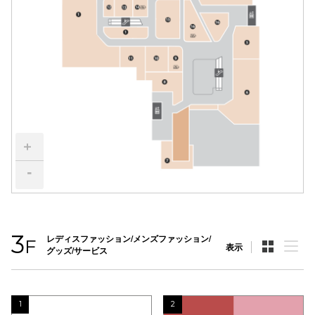
電話でお
公式SNS
企業情報
+
お問い合わせ
-
プライバシー
利用規約
ソーシャルメ
3
レディスファッション/メンズファッション/
F
表示
グッズ/サービス
1
2
秋田オ