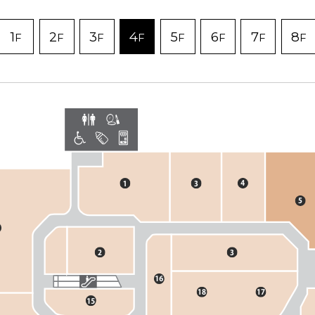
1
2
3
4
5
6
7
8
F
F
F
F
F
F
F
F