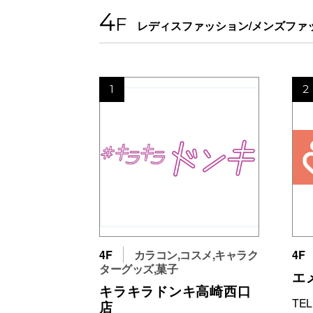
4
F
レディスファッション/メンズファ
1
2
4F
カラコン,コスメ,キャラク
4F
ターグッズ,菓子
エ
キラキラドンキ高崎西口
TEL
店