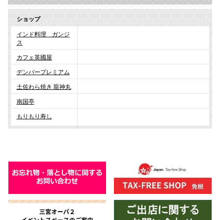
ショップ
インド料理 ガンジ
ス
カフェ英國屋
デンバープレミアム
土佐わら焼き 龍神丸
南国亭
もりもり寿し