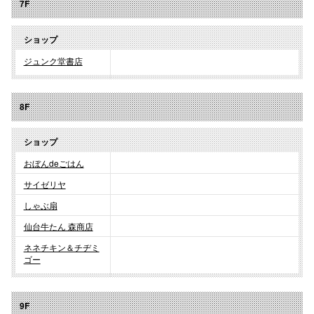
7F
ショップ
ジュンク堂書店
8F
ショップ
おぼんdeごはん
サイゼリヤ
しゃぶ扇
仙台牛たん 森商店
ネネチキン＆チヂミ
ゴー
9F