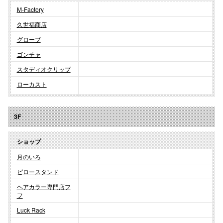
M-Factory
高崎オ
久世福商店
新百合丘
グローブ
ゴンチャ
三宮オ
スタディオクリップ
キャナルシ
ローカスト
那覇オ
3F
ショップ
月のいろ
ピロースタンド
横浜ビ
ヘアカラー専門店フ
フ
Luck Rack