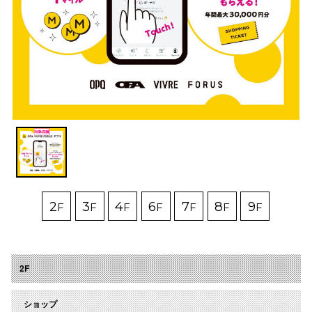
電話でお
公式SNS
企業情報
お問い合わせ
プライバシー
利用規約
2
3
4
6
7
8
9
F
F
F
F
F
F
F
ソーシャルメ
2F
ショップ
秋田オ