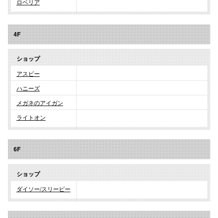
ロベリア
仙台フォ
4F
ショップ
アスビー
ハニーズ
メガネのアイガン
ライトオン
6F
ショップ
ダイソー/スリーピー