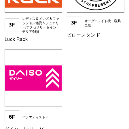
高崎オ
レディス & メンズ & ファ
オーダーメイド枕・寝具
新百合丘
3F
ッション雑貨 & ジュエリ
3F
全般
ー/アクセサリー & イン
テリア/雑貨
三宮オ
ピロースタンド
Luck Rack
キャナルシ
那覇オ
横浜ビ
6F
バラエティストア
ダイソー/スリーピー