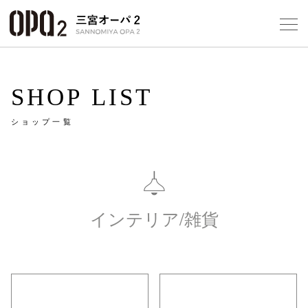
Select Language
▼
10
SHOP LIST
ショップ一覧
フロアガ
ショップ
レストラ
インテリア/雑貨
施設案内
アクセス
スタッフ