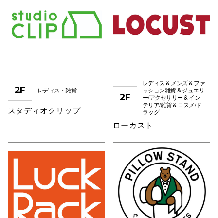
電話でお
公式SNS
レディス & メンズ & ファ
2F
レディス・雑貨
ッション雑貨 & ジュエリ
企業情報
2F
ー/アクセサリー & イン
テリア/雑貨 & コスメ/ド
お問い合わせ
スタディオクリップ
ラッグ
ローカスト
プライバシー
利用規約
ソーシャルメ
秋田オ