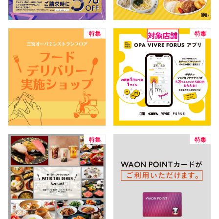
高崎オ
特集
特集
新百合丘
三宮オ
キャナルシ
那覇オ
特集
特集
横浜ビ