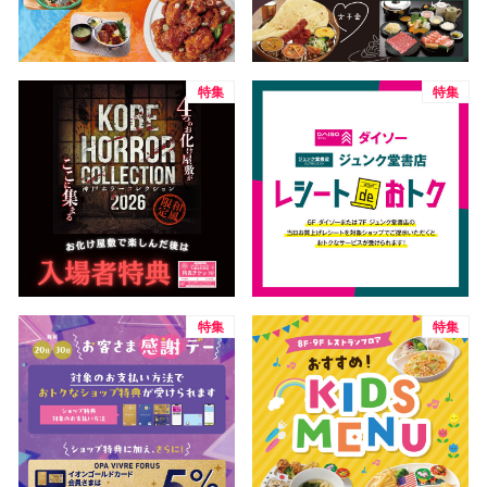
電話でお
特集
特集
公式SNS
企業情報
お問い合わせ
プライバシー
利用規約
特集
特集
ソーシャルメ
秋田オ