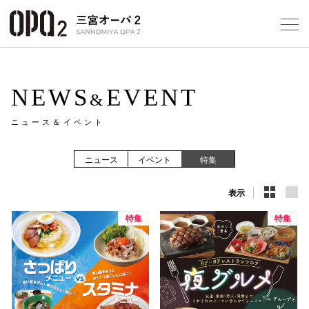
Select Language
▼
10
NEWS
EVENT
&
ニュース＆イベント
フロアガ
ニュース
イベント
特集
ショップ
表示
レストラ
特集
特集
施設案内
アクセス
スタッフ