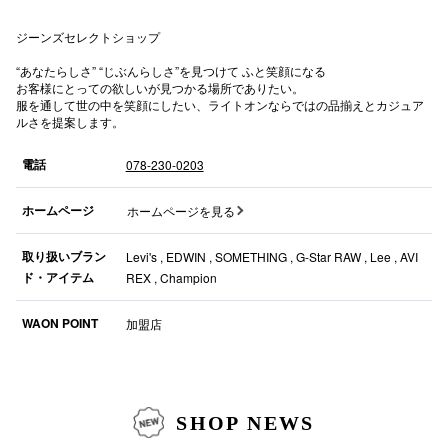
高崎オ
ジーンズセレクトショップ
“あなたらしさ” “じぶんらしさ”を見つけて ふと笑顔になる
新百合丘
お客様にとっての欲しいが見つかる場所でありたい。
服を通して世の中を笑顔にしたい、ライトオンならではの品揃えとカジュア
三宮オ
ルさを提案します。
キャナルシ
電話
078-230-0203
那覇オ
ホームページ
ホームページを見る
取り扱いブラン
Levi's , EDWIN , SOMETHING , G-Star RAW , Lee , AVI
ド・アイテム
REX , Champion
WAON POINT
加盟店
横浜ビ
SHOP NEWS