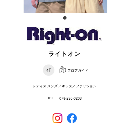
電話でお
公式SNS
ライトオン
企業情報
お問い合わせ
4F
フロアガイド
プライバシー
利用規約
レディス メンズ ／キッズ／ファッション
ソーシャルメ
TEL
078-230-0203
秋田オ