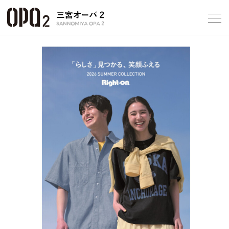
Select Language
▼
10
フロアガ
ショップ
レストラ
施設案内
アクセス
スタッフ