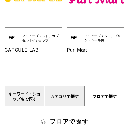
電話でお
公式SNS
アミューズメント、カプ
アミューズメント、プリ
5F
5F
セルトイショップ
ントシール機
CAPSULE LAB
Puri Mart
企業情報
お問い合わせ
プライバシー
利用規約
キーワード・ショ
ソーシャルメ
カテゴリで探す
フロアで探す
ップ名で探す
フロアで探す
秋田オ