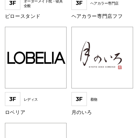
オーダーメイド枕・寝具
3F
3F
ヘアカラー専門店
全般
高崎オ
ピロースタンド
ヘアカラー専門店フフ
新百合丘
三宮オ
キャナルシ
那覇オ
3F
3F
レディス
着物
横浜ビ
ロベリア
月のいろ