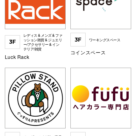
電話でお
公式SNS
レディス & メンズ & ファ
3F
ッション雑貨 & ジュエリ
ワーキングスペース
3F
ー/アクセサリー & イン
テリア/雑貨
コインスペース
Luck Rack
企業情報
お問い合わせ
プライバシー
利用規約
ソーシャルメ
秋田オ