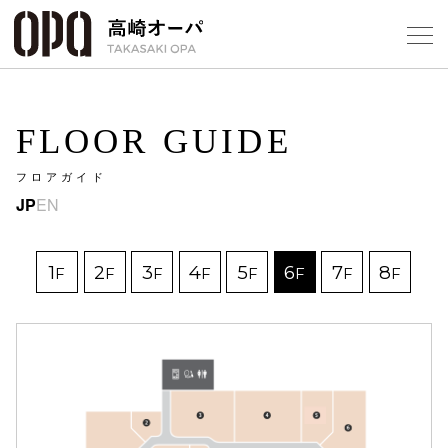
Foreign Customers
Select Language
▼
【
FLOOR GUIDE
フロアガイド
フロアガ
JP
EN
ショップ
1
2
3
4
5
6
7
8
F
F
F
F
F
F
F
F
レストラ
施設案内
アクセス
スタッフ