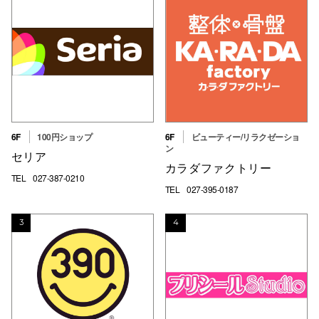
高崎オ
新百合丘
三宮オ
キャナルシ
那覇オ
6F
100円ショップ
6F
ビューティー/リラクゼーショ
ン
セリア
カラダファクトリー
TEL
027-387-0210
TEL
027-395-0187
3
4
横浜ビ