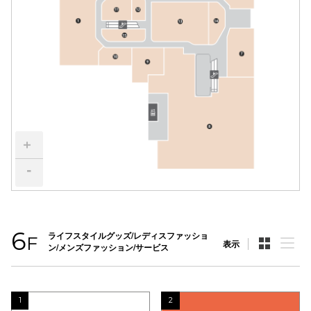
電話でお
公式SNS
企業情報
+
お問い合わせ
-
プライバシー
利用規約
ソーシャルメ
6
ライフスタイルグッズ/レディスファッショ
F
表示
ン/メンズファッション/サービス
1
2
秋田オ