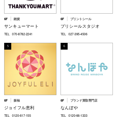
仙台フォ
6F
雑貨
6F
プリントシール
サンキューマート
プリシールスタジオ
TEL
070-8782-2241
TEL
027-395-4506
5
6
6F
振袖
6F
ブランド買取専門店
ジョイフル恵利
なんぼや
TEL
0120-617-155
TEL
0120-66-1333