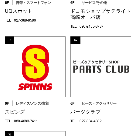
6F
携帯・スマートフォン
6F
サービス/その他
UQスポット
ドコモショップサテライト
高崎オーパ店
TEL
027-388-8589
TEL
090-2155-3737
13
14
6F
レディス/メンズ/古着
6F
ビーズ・アクセサリー
スピンズ
パーツクラブ
TEL
080-4083-7411
TEL
027-384-4082
15