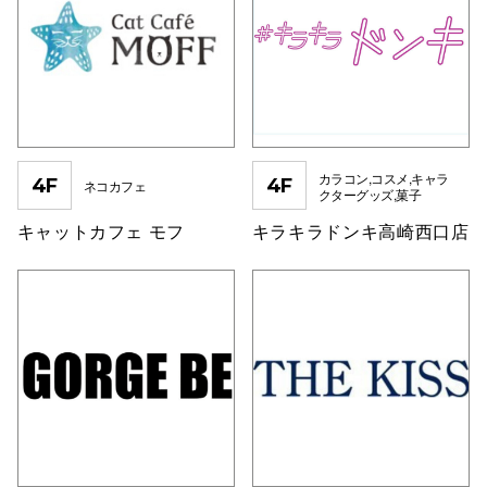
仙台フォ
カラコン,コスメ,キャラ
4F
4F
ネコカフェ
クターグッズ,菓子
キャットカフェ モフ
キラキラドンキ高崎西口店