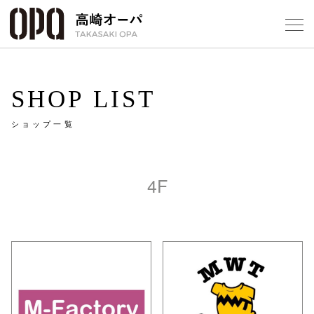
Foreign Customers
Select Language
▼
【
SHOP LIST
ショップ一覧
フロアガ
ショップ
4F
レストラ
施設案内
アクセス
スタッフ