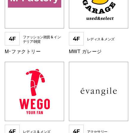
電話でお
公式SNS
ファッション雑貨 & イン
4F
4F
レディス & メンズ
テリア/雑貨
Mｰファクトリー
MWT ガレージ
企業情報
お問い合わせ
プライバシー
利用規約
ソーシャルメ
4F
4F
秋田オ
レディス & メンズ
アクセサリー