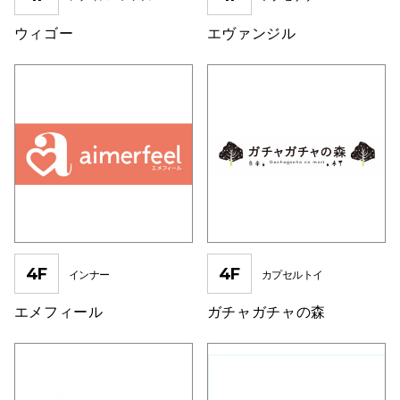
高崎オ
ウィゴー
エヴァンジル
新百合丘
三宮オ
キャナルシ
那覇オ
4F
4F
インナー
カプセルトイ
エメフィール
ガチャガチャの森
横浜ビ