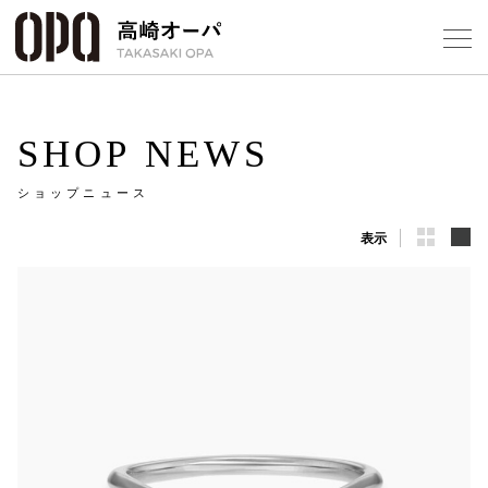
Foreign Customers
Select Language
▼
【
SHOP NEWS
ショップニュース
フロアガ
表示
ショップ
レストラ
施設案内
アクセス
スタッフ