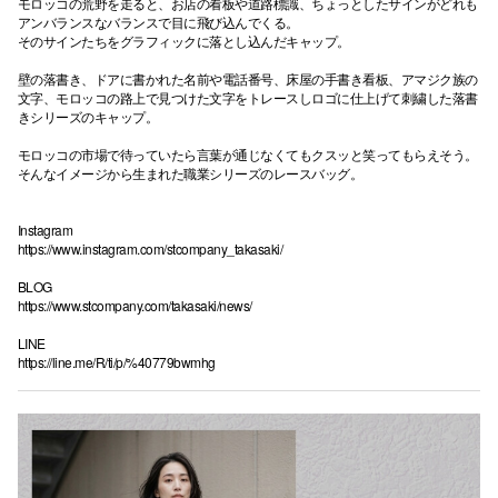
モロッコの荒野を走ると、お店の看板や道路標識、ちょっとしたサインがどれも
アンバランスなバランスで目に飛び込んでくる。
そのサインたちをグラフィックに落とし込んだキャップ。
壁の落書き、ドアに書かれた名前や電話番号、床屋の手書き看板、アマジク族の
文字、モロッコの路上で見つけた文字をトレースしロゴに仕上げて刺繍した落書
きシリーズのキャップ。
モロッコの市場で待っていたら言葉が通じなくてもクスッと笑ってもらえそう。
そんなイメージから生まれた職業シリーズのレースバッグ。
Instagram
https://www.instagram.com/stcompany_takasaki/
BLOG
https://www.stcompany.com/takasaki/news/
LINE
https://line.me/R/ti/p/%40779bwmhg