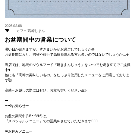
2026.08.08
カフェ 高崎じまん
7F
お盆期間中の営業について
暑い日が続きますが、皆さまいかがお過ごしでしょうか🌼
お盆期間に入り、帰省や旅行で高崎を訪れる方も多いのではないでしょうか…✈️
当店では、地元のソウルフード『焼きまんじゅう』を いつでも焼き立てでご提供
中❣️
他にも『高崎の美味しいもの』をたっぷり使用したメニューをご用意しておりま
す🥰
高崎へお越しの際にはぜひ、お立ち寄りください🙏✨
ー－－－－－－－－－－－－－－－－－－－－－
〜📢お知らせ〜
お盆の期間中(8/8〜8/16)は、
『スペシャルメニュー』での営業をさせていただきます💁🏻‍♀️
💤お休みメニュー