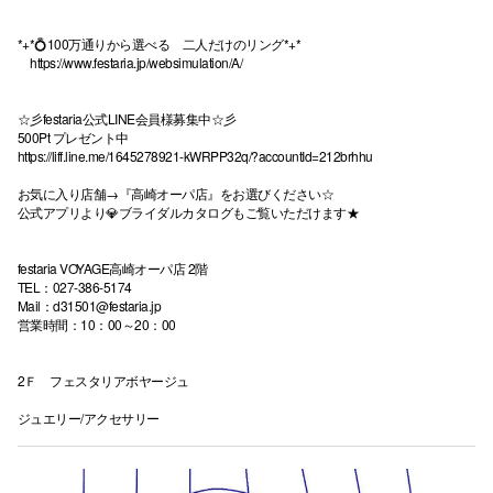
*+*💍100万通りから選べる 二人だけのリング*+*
仙台フォ
https://www.festaria.jp/websimulation/A/
☆彡festaria公式LINE会員様募集中☆彡
500Pt プレゼント中
https://liff.line.me/1645278921-kWRPP32q/?accountId=212brhhu
お気に入り店舗→『高崎オーパ店』をお選びください☆
公式アプリより💎ブライダルカタログもご覧いただけます★
festaria VOYAGE高崎オーパ店 2階
TEL：027-386-5174
Mail：d31501@festaria.jp
営業時間：10：00～20：00
2Ｆ フェスタリアボヤージュ
ジュエリー/アクセサリー