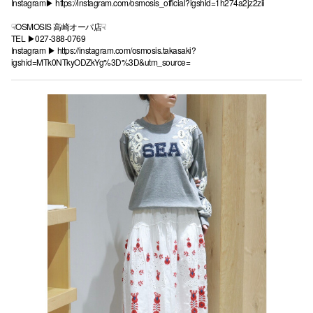
Instagram▶︎
https://instagram.com/osmosis_official?igshid=1h274a2jz2zii
☟OSMOSIS 高崎オーパ店☟
TEL ▶︎027-388-0769
Instagram ▶︎
https://instagram.com/osmosis.takasaki?
igshid=MTk0NTkyODZkYg%3D%3D&utm_source=