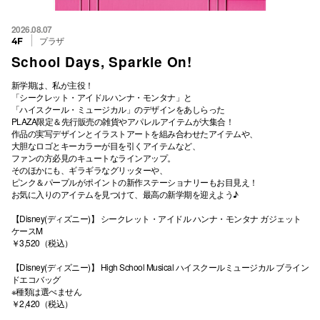
2026.08.07
プラザ
4F
School Days, Sparkle On!
新学期は、私が主役！
「シークレット・アイドルハンナ・モンタナ」と
「ハイスクール・ミュージカル」のデザインをあしらった
PLAZA限定＆先行販売の雑貨やアパレルアイテムが大集合！
作品の実写デザインとイラストアートを組み合わせたアイテムや、
大胆なロゴとキーカラーが目を引くアイテムなど、
ファンの方必見のキュートなラインアップ。
そのほかにも、ギラギラなグリッターや、
ピンク＆パープルがポイントの新作ステーショナリーもお目見え！
お気に入りのアイテムを見つけて、最高の新学期を迎えよう♪
【Disney(ディズニー)】 シークレット・アイドル ハンナ・モンタナ ガジェット
ケースM
￥3,520（税込）
【Disney(ディズニー)】 High School Musical ハイスクールミュージカル ブライン
ドエコバッグ
※種類は選べません
￥2,420（税込）