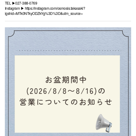
TEL ▶︎027-388-0769
Instagram ▶︎
https://instagram.com/osmosis.takasaki?
igshid=MTk0NTkyODZkYg%3D%3D&utm_source=