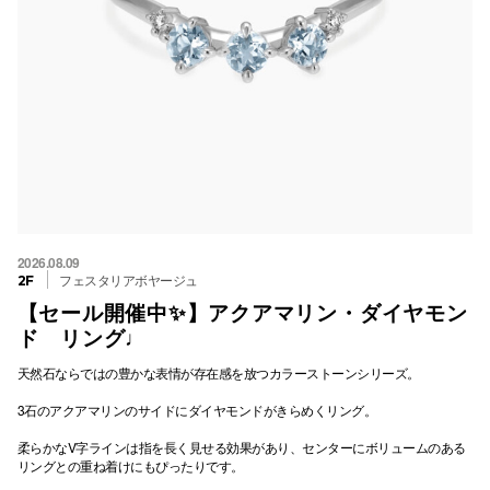
電話でお
公式SNS
企業情報
お問い合わせ
2026.08.09
フェスタリアボヤージュ
プライバシー
2F
【セール開催中✨】アクアマリン・ダイヤモン
利用規約
ド リング♩
ソーシャルメ
天然石ならではの豊かな表情が存在感を放つカラーストーンシリーズ。
3石のアクアマリンのサイドにダイヤモンドがきらめくリング。
柔らかなV字ラインは指を長く見せる効果があり、センターにボリュームのある
リングとの重ね着けにもぴったりです。
秋田オ