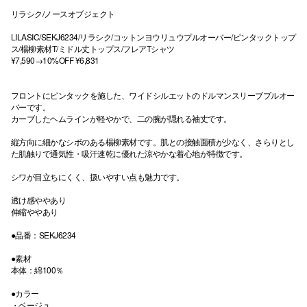
リラシク/ノースオブジェクト
LILASIC/SEKJ6234/リラシク/コットンヨウリュウプルオーバー/ピンタックトップ
ス/楊柳素材T/ミドル丈トップス/フレアTシャツ
¥7,590→10%OFF ¥6,831
フロントにピンタックを施した、ワイドシルエットのドルマンスリーブプルオー
バーです。
カーブしたヘムラインが軽やかで、二の腕が隠れる袖丈です。
縦方向に細かなシボのある楊柳素材です。肌との接触面積が少なく、さらりとし
た肌触りで通気性・吸汗速乾に優れた涼やかな着心地が特徴です。
シワが目立ちにくく、扱いやすい点も魅力です。
透け感ややあり
伸縮ややあり
●品番：SEKJ6234
●素材
本体：綿100％
●カラー
・ベージュ