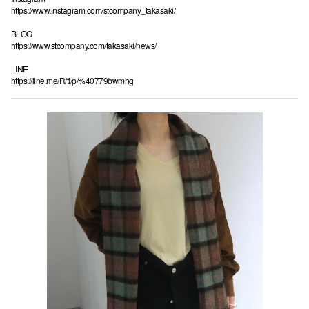
https://www.instagram.com/stcompany_takasaki/
BLOG
https://www.stcompany.com/takasaki/news/
LINE
https://line.me/R/ti/p/%40779bwmhg