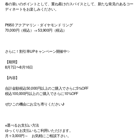
春の装いのポイントとして、重ね着けのスパイスとして、新たな発見のあるコー
ディネートをお楽しみください。
高崎オ
新百合丘
Pt950 アクアマリン・ダイヤモンド リング
70,000円（税込）→ 53,900円（税込）
三宮オ
キャナルシ
さらに！割引率UPキャンペーン開催中✨
那覇オ
【期間】
8月7日〜8月16日
【内容】
合計金額税込50,000円以上のご購入でさらに5%OFF
税込100,000円以上のご購入でさらに10%OFF
ぜひこの機会にお立ち寄りください♪
横浜ビ
※選べるお支払い方法
ゆっくりお支払いもご利用いただけます。
月々3,000円～ お気軽にご相談下さい。