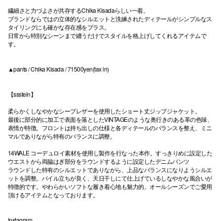
繊細さと力づよさが共存するChika Kisadaらしい一着。
ブランドならではの立体的なシルエットと洗練されたディテールがシンプルなス
タイリングにも確かな存在感をプラス。
日常から特別なシーンまで纏うだけでスタイルを格上げしてくれるアイテムで
す。
▲pants / Chika Kisada / 71500yen(tax in)
【ssstein】
柔らかくしなやかなシープレザーを使用したショート丈ジップジャケット。
最後に部分的に加工で表面を落としたVINTAGEのような奥行きのある革の色味、
表情が特徴。フロントは持ち出しの仕様と各ディテールのバランスを整え、ミニ
マルでありながら特有のバランスに調整。
14WALE コーデュロイ素材を使用し製作を行なった本作。すっきりめに設定した
ウエストから両脇はぎ部分をラウンドするように設定したデニムパンツ
ラウンドした特有のシルエットでありながら、上品なバランスになりようシルエ
ットを調整。パイル立ちが良く、天日干しにて仕上げているしなやかな風合いが
特徴的です。やわらかいソフトな履き着心地も魅力的。オールシーズンでご愛用
頂けるアイテムとなっております。
Instagram