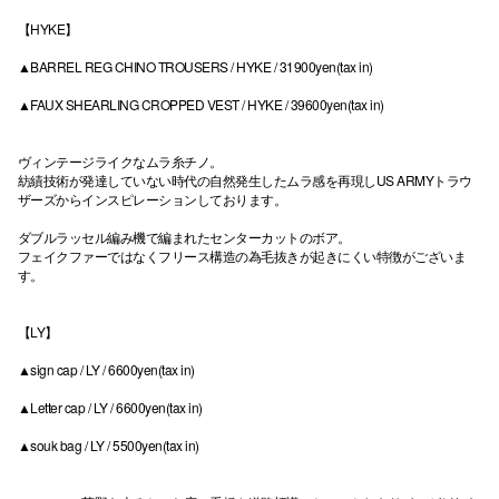
【HYKE】
▲BARREL REG CHINO TROUSERS / HYKE / 31900yen(tax in)
▲FAUX SHEARLING CROPPED VEST / HYKE / 39600yen(tax in)
ヴィンテージライクなムラ糸チノ。
紡績技術が発達していない時代の自然発生したムラ感を再現しUS ARMYトラウ
ザーズからインスピレーションしております。
ダブルラッセル編み機で編まれたセンターカットのボア。
フェイクファーではなくフリース構造の為毛抜きが起きにくい特徴がございま
す。
【LY】
▲sign cap / LY / 6600yen(tax in)
▲Letter cap / LY / 6600yen(tax in)
▲souk bag / LY / 5500yen(tax in)