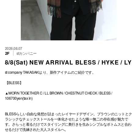
2026.08.07
stカンパニー
2F
8/8(Sat) NEW ARRIVAL BLESS / HYKE / LY
st company TAKASAKIより、新作アイテムのご紹介です。
【BLESS】
▲WORN TOGETHER C / LL BROWN / CHESTNUT CHECK / BLESS /
106700yen(tax in)
BLESSらしい自由な発想が詰まったレイヤードデザイン。ブラウンのニットとク
ラシックなチェックストールを一体化させたような唯一無二の存在感が魅力で
す。さらっと着るだけでスタイリングに奥行きを生みシンプルなボトムスと合わ
せるだけで洗練された大人スタイルへ。