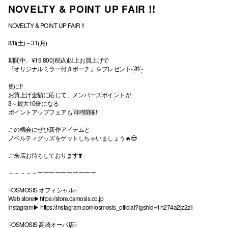
NOVELTY & POINT UP FAIR !!
NOVELTY & POINT UP FAIR !!
8/8(土)～31(月)
期間中、¥19,800(税込)以上お買上げで
『オリジナルミラー付きポーチ』をプレゼント- ̗̀🎁 ̖́-
更に‼️
お買上げ金額に応じて、メンバーズポイントが
3～最大10倍になる
ポイントアップフェアも同時開催!!
この機会にぜひ新作アイテムと
ノベルティグッズをゲットしちゃいましょう🔥😍
ご来店お待ちしております❣️
－－－－－ーーーーーーーーーー
☟OSMOSIS オフィシャル☟
Web store▶︎
https://store.osmosis.co.jp
Instagram▶︎
https://instagram.com/osmosis_official?igshid=1h274a2jz2zii
☟OSMOSIS 高崎オーパ店☟