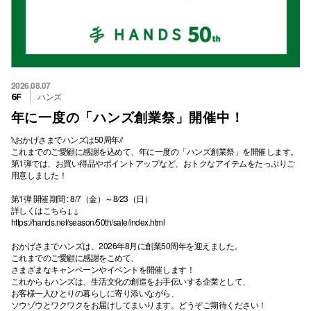
2026.08.07
ハンズ
6F
年に一度の「ハンズ創業祭」開催中！
\\おかげさまでハンズは50周年//
これまでのご愛顧に感謝を込めて、年に一度の「ハンズ創業祭」を開催します。
第1弾では、お買い得品やポイントアップなど、おトクなアイテムをたっぷりご
用意しました！
第1弾 開催期間 : 8/7（金）～8/23（日）
詳しくはこちら↓↓
https://hands.net/season/50th/sale/index.html
おかげさまでハンズは、2026年8月に創業50周年を迎えました。
これまでのご愛顧に感謝をこめて、
さまざまなキャンペーンやイベントを開催します！
これからもハンズは、生活文化の創造をお手伝いする企業として、
お客様一人ひとりの暮らしに寄り添いながら、
ソウゾウとワクワクをお届けしてまいります。どうぞご期待ください！