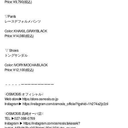
Price: ¥9,790(税込)
▽Pants
レースデフォルメパンツ
Color: KHAKI/L.GRAY/BLACK
Price: ¥14,080(税込)
⁡ ▽ Shoes
トングサンダル
Color: IVORY/MOCHA/BLACK
Price: ¥12,100(税込)
－－－－－ーーーーーーーーーー
☟OSMOSIS オフィシャル☟
Web store▶︎
https://store.osmosis.co.jp
Instagram▶︎
https://instagram.com/osmosis_official?igshid=1h274a2jz2zii
☟OSMOSIS 高崎オーパ店☟
TEL ▶︎027-388-0769
Instagram ▶︎
https://instagram.com/osmosis.takasaki?
igshid=MTk0NTkyODZkYg%3D%3D&utm_source=