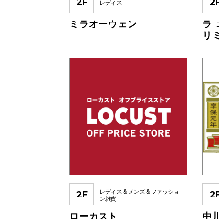
2F
2
レディス
ミラオーウェン
ラ
リ
レディス & メンズ & ファッショ
2F
2
ン雑貨
ローカスト
中