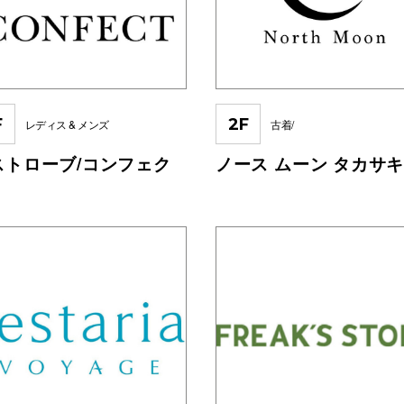
F
2F
レディス & メンズ
古着/
ストローブ/コンフェク
ノース ムーン タカサ