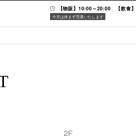
【物販】10:00～20:00 【飲食】1
今月は休まず営業いたします
ニュース＆
施設案内
イベント
T
2F