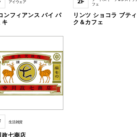
F
2F
アイウェア
フェ
 コンフィアンス バイ パ
リンツ ショコラ ブテ
ミキ
ク＆カフェ
F
生活雑貨
川政七商店