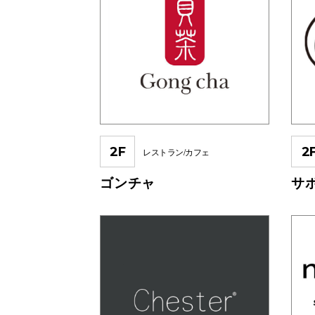
2F
2
レストラン/カフェ
ゴンチャ
サ