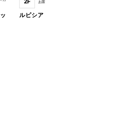
2F
お茶
ィッ
ルピシア