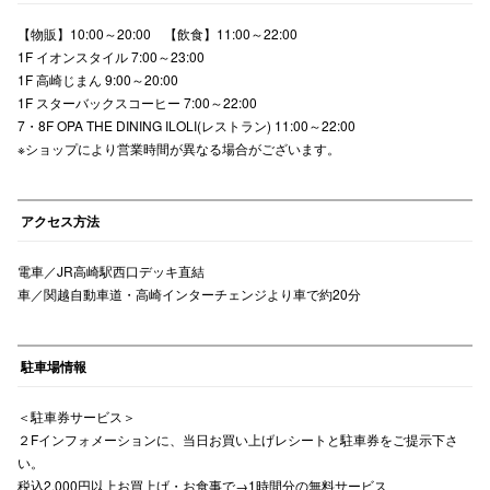
【物販】10:00～20:00 【飲食】11:00～22:00
高崎オ
1F イオンスタイル 7:00～23:00
新百合丘
1F 高崎じまん 9:00～20:00
1F スターバックスコーヒー 7:00～22:00
三宮オ
7・8F OPA THE DINING ILOLI(レストラン) 11:00～22:00
※ショップにより営業時間が異なる場合がございます。
キャナルシ
那覇オ
アクセス方法
電車／JR高崎駅西口デッキ直結
車／関越自動車道・高崎インターチェンジより車で約20分
駐車場情報
横浜ビ
＜駐車券サービス＞
２Fインフォメーションに、当日お買い上げレシートと駐車券をご提示下さ
い。
税込2,000円以上お買上げ・お食事で→1時間分の無料サービス