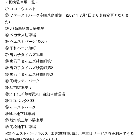
＜提携駐車場一覧＞
① ココ・ウエスト
② ファーストパーク高崎八島町第一(2024年7月1日より名称変更となりまし
た)
③ JR高崎駅西口駐車場
④ ペガサス駐車場
⑤ ウエストパーク1000 ※
⑥ 平和パーク旭町
⑦ 鬼乃子タイムズ旭町
⑧ 鬼乃子タイムズ砂賀町第1
⑨ 鬼乃子タイムズ砂賀町第2
⑩ 鬼乃子タイムズ砂賀町第3
⑪ 高崎シティパーク
⑫ 駅前駐車場 ※
⑬タイムズ高崎駅東口自動車整理場
⑭ココパルク800
⑮ イーストパーク
⑯城址地下駐車場
⑰ 城址第二地下駐車場
⑱ 高松地下駐車場
※⑤ ウエストパーク1000、⑫ 駅前駐車場は、駐車場サービス券を利用できる
出庫時間が22時までとなります。