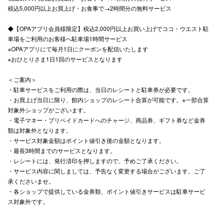
税込5,000円以上お買上げ・お食事で→2時間分の無料サービス
仙台フォ
◆【OPAアプリ会員様限定】税込2,000円以上お買い上げでココ・ウエスト駐
車場をご利用のお客様へ駐車場1時間サービス
※OPAアプリにて毎月1日にクーポンを配信いたします
※おひとりさま1日1回のサービスとなります
＜ご案内＞
・駐車サービスをご利用の際は、当日のレシートと駐車券が必要です。
・お買上げ当日に限り、館内ショップのレシート合算が可能です。※一部合算
対象外ショップがございます。
・電子マネー・プリペイドカードへのチャージ、商品券、ギフト券など金券
類は対象外となります。
・サービス対象金額はポイント値引き後の金額となります。
・最長3時間までのサービスとなります。
・レシートには、発行済印を押しますので、予めご了承ください。
・サービス内容に関しましては、予告なく変更する場合がございます。ご了
承くださいませ。
・各ショップで提供している金券類、ポイント値引きサービスは駐車サービ
ス対象外です。