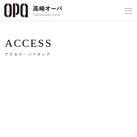
Foreign Customers
Select Language
▼
【
ACCESS
アクセス・パーキング
フロアガ
ショップ
レストラ
施設案内
アクセス
スタッフ