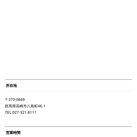
電話でお
公式SNS
企業情報
お問い合わせ
プライバシー
所在地
利用規約
〒370-0849
ソーシャルメ
群馬県高崎市八島町46-1
TEL:027-321-8111
営業時間
秋田オ