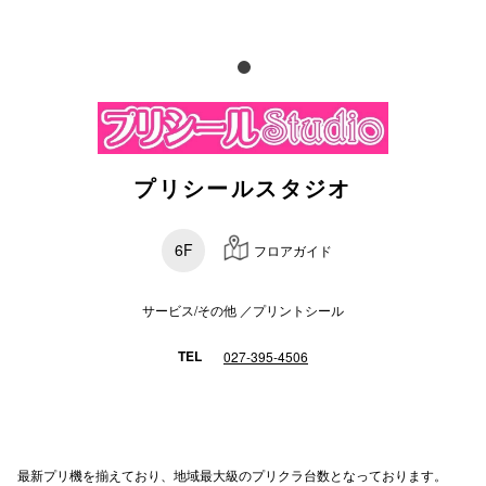
電話でお
公式SNS
プリシールスタジオ
企業情報
お問い合わせ
6F
フロアガイド
プライバシー
サービス/その他 ／プリントシール
利用規約
ソーシャルメ
TEL
027-395-4506
最新プリ機を揃えており、地域最大級のプリクラ台数となっております。
秋田オ