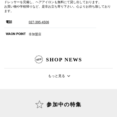
ドレッサーを完備し、ヘアアイロンも無料にて貸し出しております。
お買い物や学校帰りなど、是非お立ち寄り下さい。心よりお待ち致しており
高崎オ
ます。
新百合丘
電話
027-395-4506
三宮オ
WAON POINT
非加盟店
キャナルシ
那覇オ
SHOP NEWS
もっと見る
横浜ビ
参加中の特集