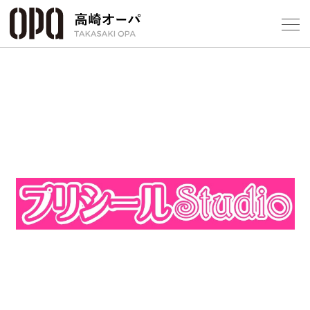
Foreign Customers
Select Language
▼
【
フロアガ
ショップ
レストラ
施設案内
アクセス
スタッフ