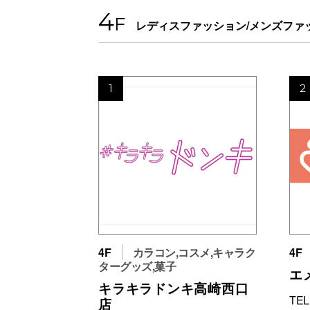
4
F
レディスファッション/メンズファ
1
2
4F
カラコン,コスメ,キャラク
4F
ターグッズ,菓子
エ
キラキラドンキ高崎西口
TEL
店