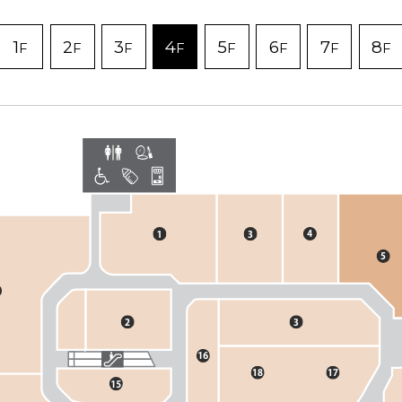
1
2
3
4
5
6
7
8
F
F
F
F
F
F
F
F