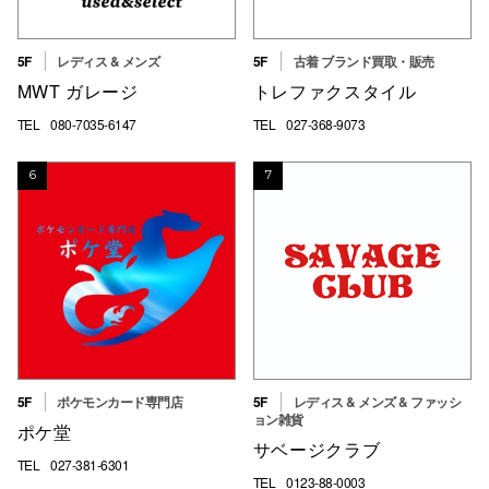
仙台フォ
5F
レディス & メンズ
5F
古着 ブランド買取・販売
MWT ガレージ
トレファクスタイル
TEL
080-7035-6147
TEL
027-368-9073
6
7
5F
ポケモンカード専門店
5F
レディス & メンズ & ファッシ
ョン雑貨
ポケ堂
サベージクラブ
TEL
027-381-6301
TEL
0123-88-0003