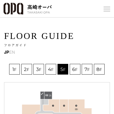
Foreign Customers
Select Language
▼
【
FLOOR GUIDE
フロアガイド
フロアガ
JP
EN
ショップ
1
2
3
4
5
6
7
8
F
F
F
F
F
F
F
F
レストラ
施設案内
アクセス
スタッフ