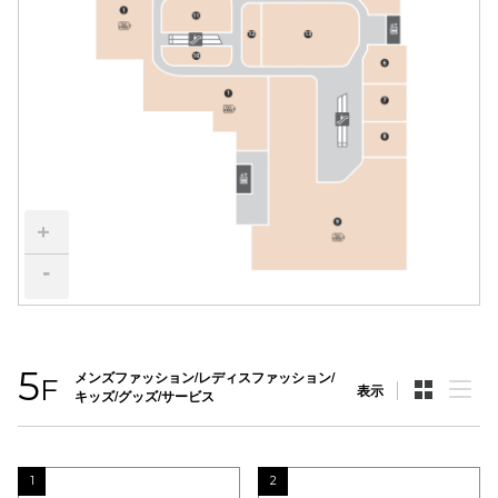
電話でお
公式SNS
企業情報
+
お問い合わせ
-
プライバシー
利用規約
ソーシャルメ
5
メンズファッション/レディスファッション/
F
表示
キッズ/グッズ/サービス
1
2
秋田オ