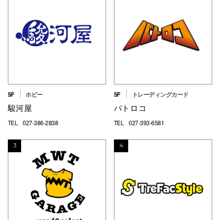
高崎オ
新百合丘
三宮オ
キャナルシ
那覇オ
5F
ホビー
5F
トレーディングカード
駿河屋
バトロコ
TEL
027-386-2838
TEL
027-393-6581
3
4
横浜ビ