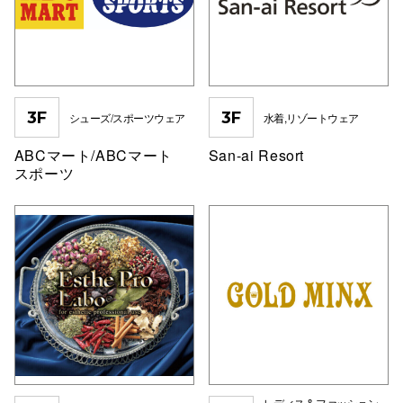
電話でお
公式SNS
3F
3F
シューズ/スポーツウェア
水着,リゾートウェア
ABCマート/ABCマート
San-ai Resort
企業情報
スポーツ
お問い合わせ
プライバシー
利用規約
ソーシャルメ
秋田オ
レディス & ファッション