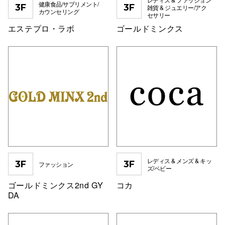
健康食品/サプリメント/
3F
3F
雑貨 & ジュエリー/アク
カウンセリング
セサリー
高崎オ
エステプロ・ラボ
ゴールドミンクス
新百合丘
三宮オ
キャナルシ
那覇オ
レディス & メンズ & キッ
3F
3F
ファッション
ズ/ベビー
横浜ビ
ゴールドミンクス2nd GY
コカ
DA