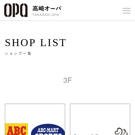
Foreign Customers
Select Language
▼
【
SHOP LIST
ショップ一覧
フロアガ
ショップ
3F
レストラ
施設案内
アクセス
スタッフ