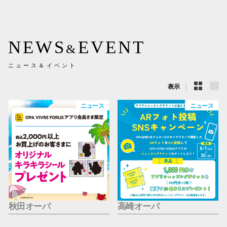
新百合丘
三宮オ
NEWS
EVENT
&
キャナルシ
ニュース＆イベント
那覇オ
表示
ニュース
ニュース
横浜ビ
秋田オーパ
高崎オーパ