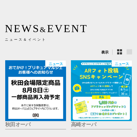
新百合丘
三宮オ
NEWS
EVENT
&
キャナルシ
ニュース＆イベント
那覇オ
表示
ニュース
ニュース
横浜ビ
秋田オーパ
高崎オーパ