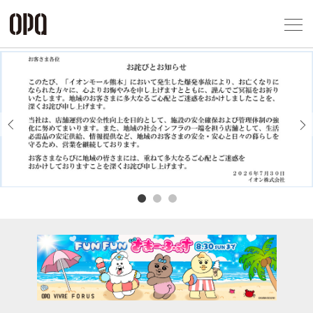
Foreign Customers
Select Language
▼
アクセス一覧
企業情報
お問い合わせ
Previous
Next
プライバシー
利用規約
ソーシャルメ
秋田オ
高崎オ