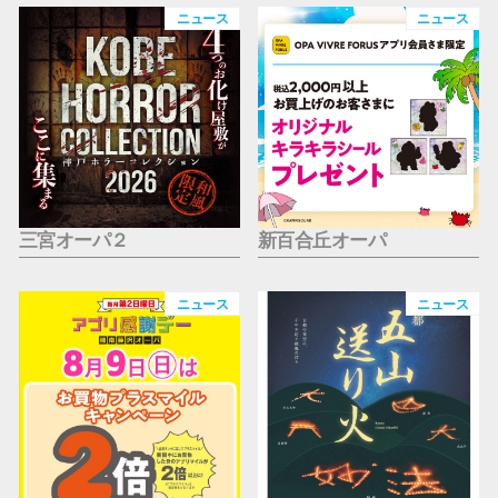
仙台フォ
ニュース
ニュース
三宮オーパ２
新百合丘オーパ
ニュース
ニュース