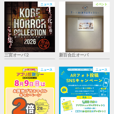
仙台フォ
ニュース
イベント
三宮オーパ２
新百合丘オーパ
ニュース
ニュース