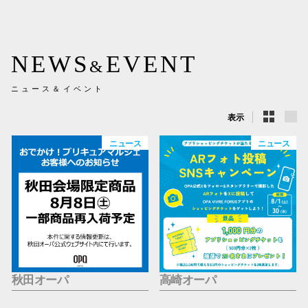
新百合丘
三宮オ
NEWS
EVENT
&
キャナルシ
ニュース＆イベント
那覇オ
表示
ニュース
ニュース
横浜ビ
秋田オーパ
高崎オーパ