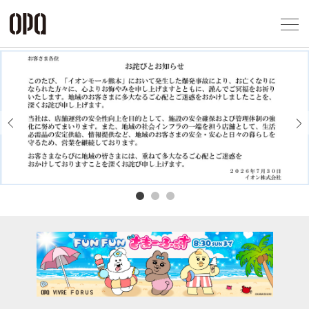
Foreign Customers
Select Language
▼
アクセス一覧
企業情報
お問い合わせ
Previous
Next
プライバシー
利用規約
ソーシャルメ
秋田オ
高崎オ