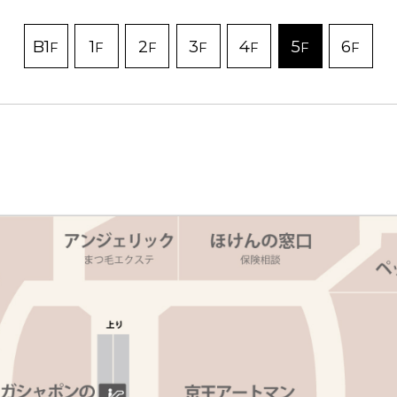
B1
1
2
3
4
5
6
F
F
F
F
F
F
F