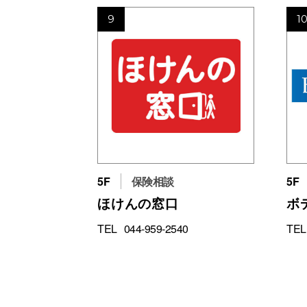
9
1
5F
保険相談
5F
ほけんの窓口
ボ
TEL
044-959-2540
TEL