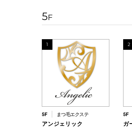
5
F
1
2
5F
まつ毛エクステ
5F
アンジェリック
ガ