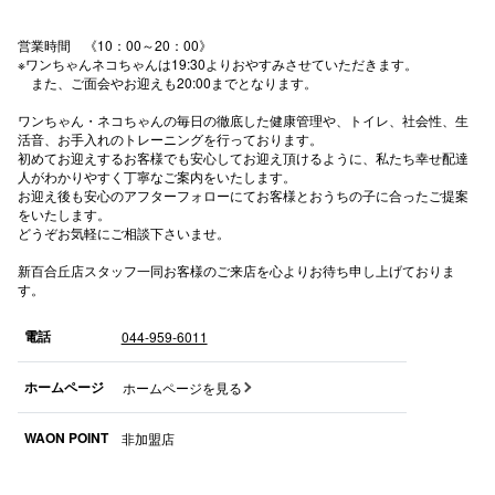
秋田オ
営業時間 《10：00～20：00》
※ワンちゃんネコちゃんは19:30よりおやすみさせていただきます。
高崎オ
また、ご面会やお迎えも20:00までとなります。
新百合丘
ワンちゃん・ネコちゃんの毎日の徹底した健康管理や、トイレ、社会性、生
活音、お手入れのトレーニングを行っております。
初めてお迎えするお客様でも安心してお迎え頂けるように、私たち幸せ配達
三宮オ
人がわかりやすく丁寧なご案内をいたします。
お迎え後も安心のアフターフォローにてお客様とおうちの子に合ったご提案
キャナルシ
をいたします。
どうぞお気軽にご相談下さいませ。
那覇オ
新百合丘店スタッフ一同お客様のご来店を心よりお待ち申し上げておりま
す。
電話
044-959-6011
ホームページ
ホームページを見る
横浜ビ
WAON POINT
非加盟店