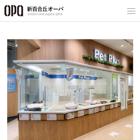
Foreign Customers
Select Language
▼
フロアガ
ショップ
レストラ
施設案内
アクセス