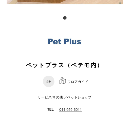
スタッフ
電話でお
公式SNS
ペットプラス（ペテモ内）
企業情報
お問い合わせ
5F
フロアガイド
プライバシー
利用規約
サービス/その他 ／ペットショップ
ソーシャルメ
TEL
044-959-6011