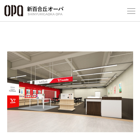
Foreign Customers
Select Language
▼
フロアガ
ショップ
レストラ
施設案内
アクセス