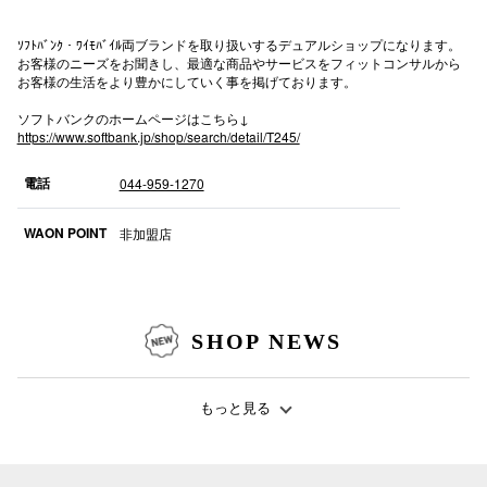
秋田オ
ｿﾌﾄﾊﾞﾝｸ・ﾜｲﾓﾊﾞｲﾙ両ブランドを取り扱いするデュアルショップになります。
お客様のニーズをお聞きし、最適な商品やサービスをフィットコンサルから
高崎オ
お客様の生活をより豊かにしていく事を掲げております。
新百合丘
ソフトバンクのホームページはこちら↓
https://www.softbank.jp/shop/search/detail/T245/
三宮オ
電話
044-959-1270
キャナルシ
WAON POINT
非加盟店
那覇オ
SHOP NEWS
もっと見る
横浜ビ