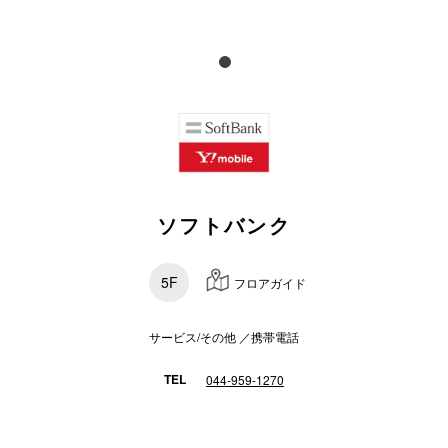
スタッフ
電話でお
公式SNS
ソフトバンク
企業情報
お問い合わせ
5F
フロアガイド
プライバシー
利用規約
サービス/その他 ／携帯電話
ソーシャルメ
TEL
044-959-1270