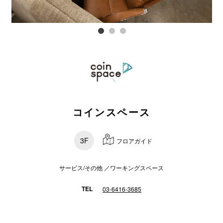
電話でお
公式SNS
企業情報
コインスペース
お問い合わせ
プライバシー
3F
フロアガイド
利用規約
ソーシャルメ
サービス/その他 ／ワーキングスペース
TEL
03-6416-3685
秋田オ