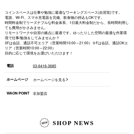
高崎オ
コインスペースは仕事や勉強に最適なワーキングスペース(自習室)です。
電源、Wi-Fi、スマホ充電器を完備、飲食物の持込もOKです。
新百合丘
時間料金制でリーズナブルな料金体系、1日最大料金制だから、長時間利用し
ても費用がかさみません。
リモートワークや自習の拠点に最適です。ゆったりした空間の最適な作業環
三宮オ
境で仕事/勉強をしてみませんか？
3Fは会話、通話不可エリア（営業時間10:00～21:00）９Fは会話、通話OKエ
キャナルシ
リア（営業時間10:00～22:00）
目的に応じて環境をお選びいただけます！
那覇オ
電話
03-6416-3685
ホームページ
ホームページを見る
WAON POINT
非加盟店
横浜ビ
SHOP NEWS