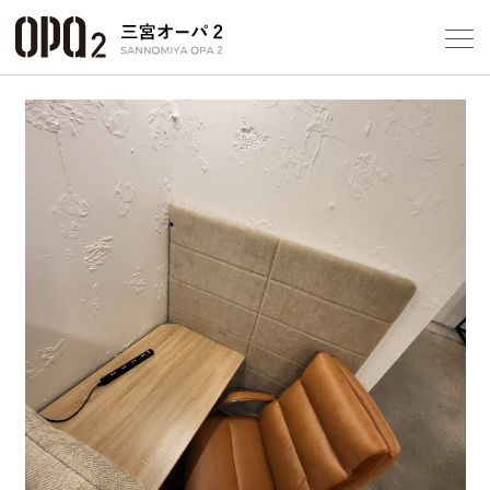
Select Language
▼
10
フロアガ
ショップ
レストラ
Previous
Next
施設案内
アクセス
スタッフ