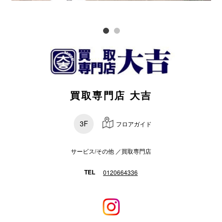
電話でお
公式SNS
買取専門店 大吉
企業情報
お問い合わせ
3F
フロアガイド
プライバシー
利用規約
サービス/その他 ／買取専門店
ソーシャルメ
TEL
0120664336
秋田オ