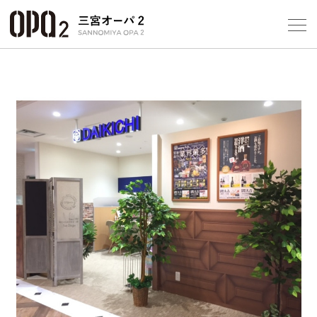
Select Language
▼
10
フロアガ
ショップ
レストラ
Previous
Next
施設案内
アクセス
スタッフ