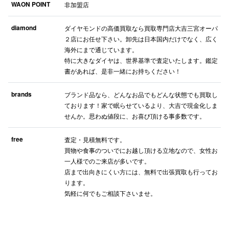
WAON POINT
非加盟店
diamond
ダイヤモンドの高価買取なら買取専門店大吉三宮オーパ
仙台フォ
２店にお任せ下さい。卸先は日本国内だけでなく、広く
海外にまで通じています。
特に大きなダイヤは、世界基準で査定いたします。鑑定
書があれば、是非一緒にお持ちください！
brands
ブランド品なら、どんなお品でもどんな状態でも買取し
ております！家で眠らせているより、大吉で現金化しま
せんか。思わぬ値段に、お喜び頂ける事多数です。
free
査定・見積無料です。
買物や食事のついでにお越し頂ける立地なので、女性お
一人様でのご来店が多いです。
店まで出向きにくい方には、無料で出張買取も行ってお
ります。
気軽に何でもご相談下さいませ。