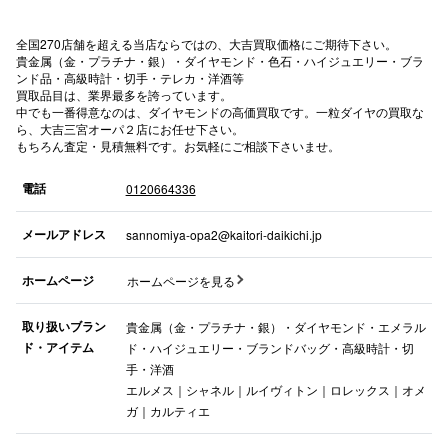
高崎オ
全国270店舗を超える当店ならではの、大吉買取価格にご期待下さい。
貴金属（金・プラチナ・銀）・ダイヤモンド・色石・ハイジュエリー・ブラ
新百合丘
ンド品・高級時計・切手・テレカ・洋酒等
買取品目は、業界最多を誇っています。
中でも一番得意なのは、ダイヤモンドの高価買取です。一粒ダイヤの買取な
三宮オ
ら、大吉三宮オーパ２店にお任せ下さい。
もちろん査定・見積無料です。お気軽にご相談下さいませ。
キャナルシ
電話
0120664336
那覇オ
メールアドレス
sannomiya-opa2@kaitori-daikichi.jp
ホームページ
ホームページを見る
取り扱いブラン
貴金属（金・プラチナ・銀）・ダイヤモンド・エメラル
横浜ビ
ド・アイテム
ド・ハイジュエリー・ブランドバッグ・高級時計・切
手・洋酒
エルメス｜シャネル｜ルイヴィトン｜ロレックス｜オメ
ガ｜カルティエ