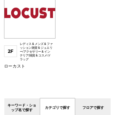
電話でお
公式SNS
レディス & メンズ & ファ
ッション雑貨 & ジュエリ
企業情報
2F
ー/アクセサリー & イン
テリア/雑貨 & コスメ/ド
お問い合わせ
ラッグ
ローカスト
プライバシー
利用規約
ソーシャルメ
キーワード・ショ
カテゴリで探す
フロアで探す
ップ名で探す
秋田オ