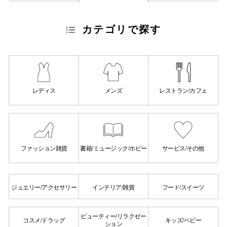
高崎オ
カテゴリで探す
新百合丘
三宮オ
キャナルシ
レディス
メンズ
レストラン/カフェ
那覇オ
ファッション雑貨
書籍/ミュージック/ホビー
サービス/その他
横浜ビ
ジュエリー/アクセサリー
インテリア/雑貨
フード/スイーツ
ビューティー/リラクゼー
コスメ/ドラッグ
キッズ/ベビー
ション