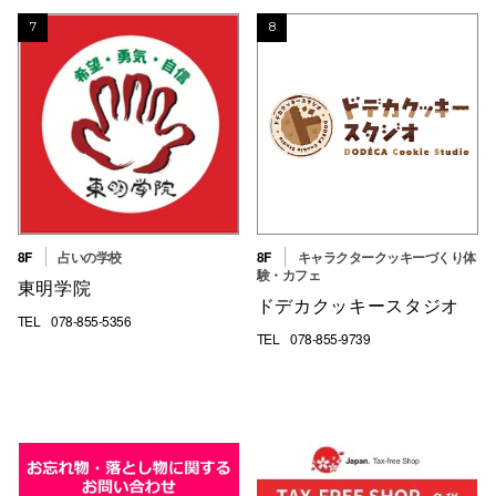
7
8
8F
占いの学校
8F
キャラクタークッキーづくり体
験・カフェ
東明学院
ドデカクッキースタジオ
TEL
078-855-5356
TEL
078-855-9739