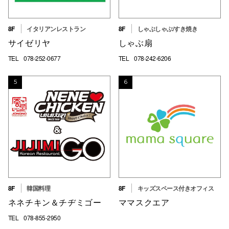
仙台フォ
8F
イタリアンレストラン
8F
しゃぶしゃぶ/すき焼き
サイゼリヤ
しゃぶ扇
TEL
078-252-0677
TEL
078-242-6206
5
6
8F
韓国料理
8F
キッズスペース付きオフィス
ネネチキン＆チヂミゴー
ママスクエア
TEL
078-855-2950