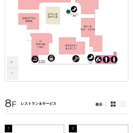
電話でお
公式SNS
企業情報
+
お問い合わせ
-
プライバシー
利用規約
ソーシャルメ
8
F
レストラン＆サービス
表示
1
2
秋田オ