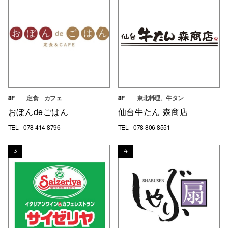
高崎オ
新百合丘
三宮オ
キャナルシ
那覇オ
8F
定食 カフェ
8F
東北料理、牛タン
おぼんdeごはん
仙台牛たん 森商店
TEL
078-414-8796
TEL
078-806-8551
3
4
横浜ビ