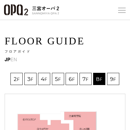
Select Language
▼
10
FLOOR GUIDE
フロアガイド
フロアガ
JP
EN
ショップ
2
3
4
5
6
7
8
9
F
F
F
F
F
F
F
F
レストラ
施設案内
アクセス
スタッフ