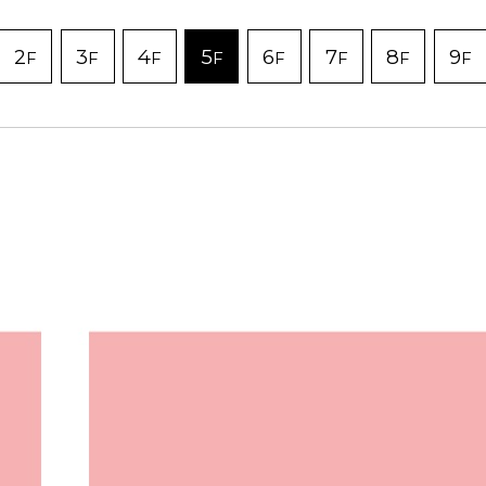
2
3
4
5
6
7
8
9
F
F
F
F
F
F
F
F