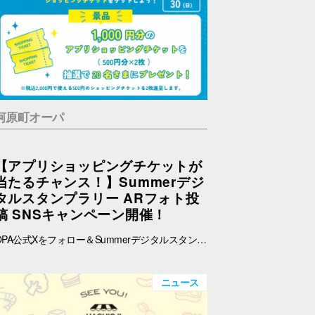
河原町オーパ
【アプリショッピングチケットが
当たるチャンス！】Summerデジ
タルスタンプラリー ARフォト投
稿 SNSキャンペーン開催！
OPA公式Xをフォロー＆Summerデジタルスタンプラリーで撮影したARフォトを投稿して、OPA VIVRE FORUSアプリのショッピングチケットをゲットしよう！ ■ 景品 500円分のアプリショッピングチケットを2枚（計1,000円分）を抽選で20名さまにプレゼント！ ※税込2,000円で使える500円のショッピングチケットを2枚進呈します。 ■ 応募期間 2026年8月1日(土) ～ 8月30日(日) 23:59まで ※当選者には8月31日(月)以降にDMにてご連絡いたします。 ■ 応募方法 OPA公式X（@opa_vivre_forus）をフォロー Summerデジタルスタンプラリーに参加して、ARフォトを撮影 ハッシュタグ「#おぱんちゅうさぎOPA」「#おぱんちゅうさぎFORUS」「#おぱんちゅうさぎVIVRE」のいずれかをつけて、撮影したARフォトを投稿！ ■ ご注意・各種規約 【撮影・投稿に関する注意】 撮影の際は、周囲のお客さまの通行の妨げにならないようご注意ください。 店内での撮影の際は、各店舗のルールやご案内に沿ってお楽しみください。 ARフォトの撮影、投稿するARフォトは、他のお客さまの顔等が映らないようご配慮をお願いいたします。 危険な行為（階段や無理な姿勢など）はお控えください。 【個人情報・権利に関する注意】 ARフォトの撮影・投稿にあたっては、他のお客さまのプライバシーにご配慮いただき、顔等が写り込まないようお願いいたします。 他のお客さまや第三者が写る場合は、必ずご本人の許可を得たうえで投稿してください。 投稿写真に含まれる著作物（ポスター・商品デザイン等）についてもご配慮ください。 SNSの性質上、投稿された写真は他の利用者に保存・共有される場合がございます。ご理解のうえご参加いただけますと幸いです。 【SNS投稿ルール】 投稿内容が公序良俗に反する場合や、不適切と判断される場合は応募対象外となります。 非公開アカウントからの投稿は応募対象外となる場合がございます。 ハッシュタグや応募条件を満たしていない場合、抽選対象外となる場合がございます。 【キャンペーン関連】 賞品の内容は予告なく変更となる場合がございます。 投稿いただいた画像は、当選者の選定のみに使用し、その他の目的で使用することはございません。
ニュース