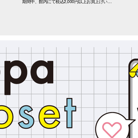
期間中、館内にて税込2,000円以上お買上げいただき、「OPA VIVRE FORUS アプリ」の対象画面をご提示いただいたお客さまに、先着でここでしか手に入らない「オリジナルキラキラステッカー」をプレゼントいたします！ ぜひこの機会に、お買い物と合わせて限定ノベルティをゲットしてください。 （※本企画は、アプリ会員さま限定となります） ■配布期間 2026年8月8日(土)～8月9日(日) ※各日の実施時間は、引換時間に準じます。 ※ノベルティはなくなり次第、配布を終了いたします。 ※一部実施していない店舗がございます。 ■ノベルティ内容 キラキラステッカー (全3種) ■引換条件 期間中、以下の2点を引換カウンターにてご提示ください。 ① 館内でお買上げいただいた、税込2,000円以上のレシート（合算可） ② 「OPA VIVRE FORUS アプリ」のクーポン画面 ■引換場所・引換時間 引換場所：1階 特設カウンター 引換時間：11:00 ～ 当日分がなくなり次第終了 ■注意事項 ※ノベルティは数量限定のため、なくなり次第終了となりますので予めご了承ください。 ※ノベルティはランダムでのお渡しとなります。重複した場合でも、種類の変更・交換はいたしかねます。 ※ノベルティの引き換えは、おひとりさま3枚までとなります。 ※お買上げレシートは、期間中の三宮オーパのものに限ります（一部対象外のショップ・商品がございます） ※三宮オーパのレシートのみ対象。館をまたいだレシートの合算は不可。 ※画像はイメージです。実際のノベルティとは異なる場合がございます。 ▼詳しくはコチラ▼ https://www.opa-club.com/contents/opanchuusagi_2026/ ▼アプリについて詳しくはこちら！ ▼ https://www.opa-club.com/contents/app/