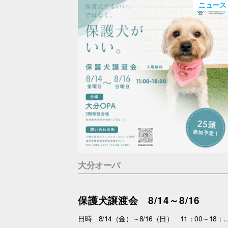
ニュース
大分オーパ
保護犬譲渡会 8/14～8/16
日時 8/14（金）～8/16（日） 11：00～18：00 場所 3F特設会場 内容 まずは会いにくるだけで大丈夫。 抱っこして、ふれあって、その子の魅力を感じてください。 あなたを待っている子がいます。 運命の出会いが、待