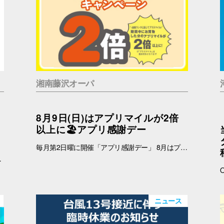
湘南藤沢オーパ
8月9日(日)はアプリマイルが2倍
以上に🏖️アプリ感謝デー
毎月第2日曜に開催「アプリ感謝デー」 8月はプラスマイルキャンペーンを実施いたします。 8月9日(日)に、オーパアプリを使ってお買物をすると、ランクに応じてアプリマイルが2倍以上になります。 しかも当日は「買い回りWEEK」を開催中☆ THE BARGAIN開催中の湘南藤沢オーパで、おトクが重なるこの機会に、ぜひ館内でのお買い回りもお楽しみください☆ 【開催日】 8月9日(日) 【お買物プラスマイルキャンペーン】 8月9日(日)にオーパアプリを使ってお買物をすると、会員ランクに応じて下記のポイントが付与されます。 お会計の際にオーパアプリをレジスタッフにご提示ください。 【アプリマイル付与】 ダイヤモンド会員…1マイル＋1.5マイル プラチナ会員…1マイル＋1.3マイル ゴールド会員…1マイル＋1.2マイル シルバー会員…1マイル＋1.1マイル ブロンズ会員…1マイル＋1マイル ≪例≫・・・ダイヤモンド会員さまが期間中1万円以上のお買物 ➡通常10,000マイル＋15,000マイル＝合計25,000マイル ※プラス分のマイル加算予定日：2025年8月12日(水) ※期間中のプラスマイル分をまとめて加算します。 ※付与されるマイルはランクによって異なります。 ※キャンペーン最終日の営業終了時点のランクをもとに加算マイル数を算出いたします。 ※小数点以下の端数は切り捨てとなります。 -------------------------------------- ▽オーパ公式アプリダウンロードはこちら▽ App Storeはこちら Google Playはこちら ■オーパ公式アプリについて詳しくはこちら -------------------------------------- 【セルフレジではアプリマイルは付きません】 ※以下のお店ではショップスタッフのいるレジにて、オーパアプリをご提示ください。 ●2階 バーガーキング ●4階 セリア ●7階 無印良品 ※期間中にアプリを新規ダウンロードしていただいた方も対象となります。 ※一部対象外ショップがございます。 ➡詳しくはこちら -------------------------------------------
リアルな声」をお届けする特別PR展示を開催いたします。
ニュース