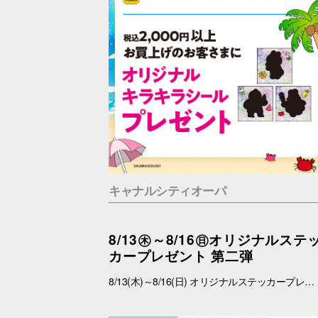
キャナルシティオーパ
8/13㊍～8/16㊐オリジナルステ
カープレゼント 第二弾
8/13(木)～8/16(日) オリジナルステッカープレゼントキャンペーン ■概要 期間中、館内にて税込2,000円以上お買上げいただき、「OPA VIVRE FORUS アプリ」の対象画面をご提示いただいたお客さまに、先着でここでしか手に入らない「オリジナルキラキラステッカー」をプレゼントいたします！ ぜひこの機会に、お買い物と合わせて限定ノベルティをゲットしてください。 （※本企画は、アプリ会員さま限定となります） ■配布期間 2026年8月13日(木)～8月16日(日) ※各日の実施時間は、引換時間に準じます。 ※ノベルティはなくなり次第、配布を終了いたします。 ※一部実施していない店舗がございます。 ■ノベルティ内容 キラキラステッカー (全3種) ■引換条件 期間中、以下の2点を引換カウンターにてご提示ください。 ① 館内でお買上げいただいた、税込2,000円以上のレシート（合算可） ② 「OPA VIVRE FORUS アプリ」のクーポン画面 ■引換場所・引換時間 引換場所：センターウォーク B1Fラフェスタ 特設カウンター 引換時間：11:00 ～ 19:00 ■注意事項 ※ノベルティは数量限定のため、なくなり次第終了となりますので予めご了承ください。 ※ノベルティはランダムでのお渡しとなります。重複した場合でも、種類の変更・交換はいたしかねます。 ※ノベルティの引き換えは、おひとりさま3枚までとなります。 ※お買上げレシートは、期間中のキャナルシティオーパのものに限ります（一部対象外のショップ・商品がございます） ※キャナルシティオーパのレシートのみ対象。館をまたいだレシートの合算は不可。 ※画像はイメージです。実際のノベルティとは異なる場合がございます。 ▼詳しくはコチラ▼ https://www.opa-club.com/contents/opanchuusagi_2026/ ▼アプリについて詳しくはこちら！ ▼ https://www.opa-club.com/contents/app/