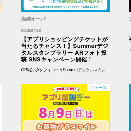
高崎オーパ
2026.07.28
【アプリショッピングチケットが
当たるチャンス！】Summerデジ
タルスタンプラリー ARフォト投
稿 SNSキャンペーン開催！
OPA公式Xをフォロー＆Summerデジタルスタンプラリーで撮影したARフォトを投稿して、OPA VIVRE FORUSアプリのショッピングチケットをゲットしよう！ ■ 景品 500円分のアプリショッピングチケットを2枚（計1,000円分）を抽選で20名さまにプレゼント！ ※税込2,000円で使える500円のショッピングチケットを2枚進呈します。 ■ 応募期間 2026年8月1日(土) ～ 8月30日(日) 23:59まで ※当選者には8月31日(月)以降にDMにてご連絡いたします。 ■ 応募方法 OPA公式X（@opa_vivre_forus）をフォロー Summerデジタルスタンプラリーに参加して、ARフォトを撮影 ハッシュタグ「#おぱんちゅうさぎOPA」「#おぱんちゅうさぎFORUS」「#おぱんちゅうさぎVIVRE」のいずれかをつけて、撮影したARフォトを投稿！ ■ ご注意・各種規約 【撮影・投稿に関する注意】 撮影の際は、周囲のお客さまの通行の妨げにならないようご注意ください。 店内での撮影の際は、各店舗のルールやご案内に沿ってお楽しみください。 ARフォトの撮影、投稿するARフォトは、他のお客さまの顔等が映らないようご配慮をお願いいたします。 危険な行為（階段や無理な姿勢など）はお控えください。 【個人情報・権利に関する注意】 ARフォトの撮影・投稿にあたっては、他のお客さまのプライバシーにご配慮いただき、顔等が写り込まないようお願いいたします。 他のお客さまや第三者が写る場合は、必ずご本人の許可を得たうえで投稿してください。 投稿写真に含まれる著作物（ポスター・商品デザイン等）についてもご配慮ください。 SNSの性質上、投稿された写真は他の利用者に保存・共有される場合がございます。ご理解のうえご参加いただけますと幸いです。 【SNS投稿ルール】 投稿内容が公序良俗に反する場合や、不適切と判断される場合は応募対象外となります。 非公開アカウントからの投稿は応募対象外となる場合がございます。 ハッシュタグや応募条件を満たしていない場合、抽選対象外となる場合がございます。 【キャンペーン関連】 賞品の内容は予告なく変更となる場合がございます。 投稿いただいた画像は、当選者の選定のみに使用し、その他の目的で使用することはございません。
ニュース