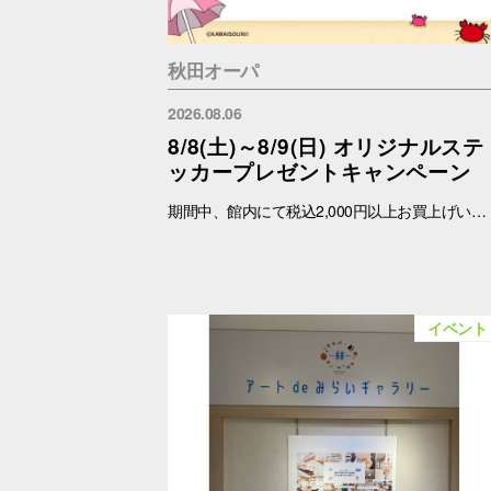
秋田オーパ
2026.08.06
8/8(土)～8/9(日) オリジナルステ
ッカープレゼントキャンペーン
期間中、館内にて税込2,000円以上お買上げいただき、「OPA VIVRE FORUS アプリ」の対象画面をご提示いただいたお客さまに、先着でここでしか手に入らない「オリジナルキラキラステッカー」をプレゼントいたします！ ぜひこの機会に、お買い物と合わせて限定ノベルティをゲットしてください。 （※本企画は、アプリ会員さま限定となります） ■配布期間 2026年8月8日(土)～8月9日(日) ※各日の実施時間は、引換時間に準じます。 ※ノベルティはなくなり次第、配布を終了いたします。 ※一部実施していない店舗がございます。 ■ノベルティ内容 キラキラステッカー (全3種) ■引換条件 期間中、以下の2点を引換カウンターにてご提示ください。 ① 館内でお買上げいただいた、税込2,000円以上のレシート（合算可） ② 「OPA VIVRE FORUS アプリ」のクーポン画面 ■引換場所・引換時間 引換場所：1階 インフォメーション 引換時間：10:30 ～ 19：30 ■注意事項 ※ノベルティは数量限定のため、なくなり次第終了となりますので予めご了承ください。 ※ノベルティはランダムでのお渡しとなります。重複した場合でも、種類の変更・交換はいたしかねます。 ※ノベルティの引き換えは、おひとりさま3枚までとなります。 ※お買上げレシートは、期間中の秋田オーパのものに限ります（一部対象外のショップ・商品がございます） ※秋田オーパのレシートのみ対象。館をまたいだレシートの合算は不可。 ※画像はイメージです。実際のノベルティとは異なる場合がございます。 ▼詳しくはコチラ▼ https://www.opa-club.com/contents/opanchuusagi_2026/ ▼アプリについて詳しくはこちら！ ▼ https://www.opa-club.com/contents/app/
イベント