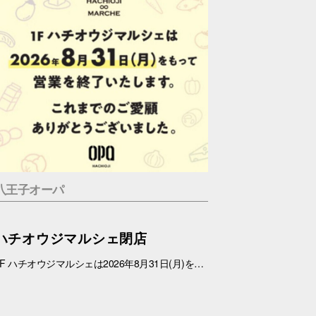
八王子オーパ
ハチオウジマルシェ閉店
1F ハチオウジマルシェは2026年8月31日(月)をもちまして、営業を終了させていただきます。 これまでのご愛顧ありがとうございました。 また、1Fフロアにつきましては、今冬にリニューアルを予定しております。