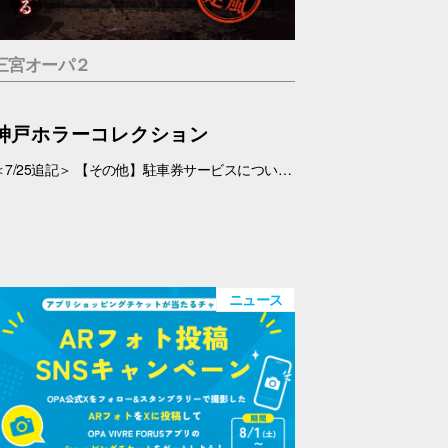
三宮オーパ２
神戸ホラーコレクション
＜7/25追記＞ 【その他】駐車券サービスについて、 対象外となっておりましたが、7/26(日)より、対象とさせていただきます。 ＜7/19追記＞ お化け屋敷の制作・プロデュース#エスプランニング が手掛ける本格お化け屋敷。 このお化け屋敷の主人公はあなたです。足を踏み入れてはいけない村に迷い込んだあなたの運命は…繋がる４つのストーリー 1.ルーム型「タブー」 友達を探している最中に、見つけた村を訪れたあなたの運命は…歩き回らないルーム型お化け屋敷です。狭い部屋内で繰り広げられる数々の恐怖体験… 2.暗闇型「ダークネス」 逃げた場所は、何も見えない闇… だが確実にあの化け物は私を追ってきている。手の感触を頼りに暗闇の中を進んで行く。暗闇に潜む化け物とは… 3.ウォークスルー型「ヴィレッジ」 暗闇を抜けてもまだ家の中だった…この家から外に出ろ！歩いて回る王道のお化け屋敷。とにかく前へ進み続けるしかない。 4.サウンド型「ドールズ」 私はあの化け物に見つからないように隠れた。私を探しているのは、あの化け物だけではない。ヘッドフォンだけで聞く恐怖。 【日程】 7/11(土)・7/12(日)、7/18(土)～9/23(水・祝) 【時間】 11:00～20:00(最終受付 19:30) 【場所】 5F 特設会場 【料金】 １.タブー 税込1,200円 ２.ダークネス 税込1,200円 ３.ヴィレッジ 税込1,500円 ４.ドールズ 税込1,200円 １～４セット券 税込4,500円 【その他】 ・入場券は会場のみでの販売となります。 ・お支払いは現金・PayPay（但しPayPayは7/18以降対応可能見込み） ・6才未満のお子さま、妊婦の方、アルコールを摂取されてる方は入場はご遠慮下さい。 ・駐車券サービスは対象外とさせていただきます。➡※7/26(日)より、対象となりました。
ニュース