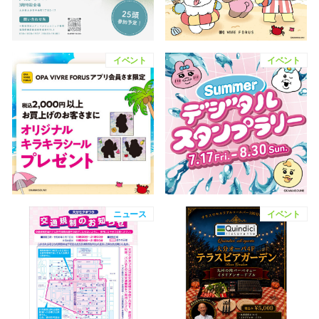
スタッフ
電話でお
イベント
イベント
公式SNS
企業情報
お問い合わせ
プライバシー
ニュース
イベント
利用規約
ソーシャルメ