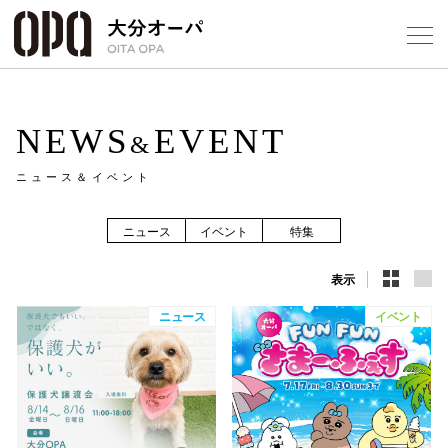
Select Language
▼
1
NEWS
EVENT
&
ニュース＆イベント
フロアガ
ニュース
イベント
特集
ショップ
表示
ニュース
イベント
レストラ
施設案内
アクセス