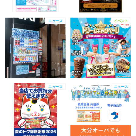
秋田オ
高崎オ
ニュース
イベント
新百合丘
三宮オ
キャナルシ
那覇オ
ニュース
ニュース
横浜ビ