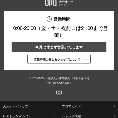
秋田オ
高崎オ
営業時間
10:00-20:00（金・土・祝前日は21:00まで営
新百合丘
業）
三宮オ
今月は休まず営業いたします
キャナルシ
那覇オ
営業時間の異なるショップについて
〒870-0035 大分県大分市中央町 1丁目2番17号
TEL:
097-547-7410
横浜ビ
大分オーパトップ
フロアガイド
レストラン＆カフェ
ショップ検索