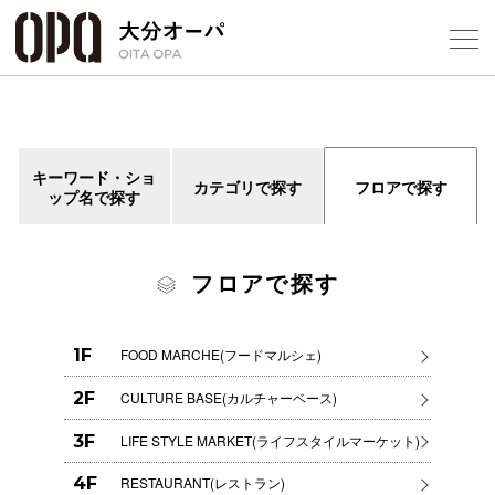
Select Language
▼
1
キーワード・ショ
カテゴリで探す
フロアで探す
ップ名で探す
フロアガ
フロアで探す
ショップ
レストラ
1F
FOOD MARCHE(フードマルシェ)
2F
CULTURE BASE(カルチャーベース)
施設案内
3F
LIFE STYLE MARKET(ライフスタイルマーケット)
アクセス
4F
RESTAURANT(レストラン)