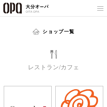
Select Language
▼
1
ショップ一覧
フロアガ
ショップ
レストラン/カフェ
レストラ
施設案内
アクセス