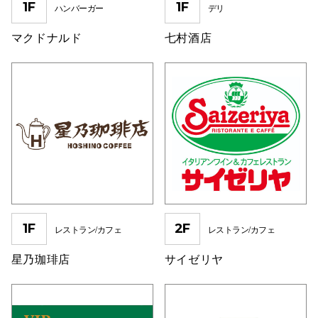
1F
1F
ハンバーガー
デリ
秋田オ
マクドナルド
七村酒店
高崎オ
新百合丘
三宮オ
キャナルシ
那覇オ
1F
2F
レストラン/カフェ
レストラン/カフェ
星乃珈琲店
サイゼリヤ
横浜ビ