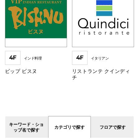
仙台フォ
4F
4F
インド料理
イタリアン
ビップ ビスヌ
リストランテ クインディ
チ
キーワード・ショ
カテゴリで探す
フロアで探す
ップ名で探す