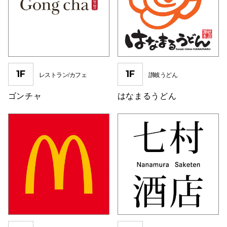
スタッフ
電話でお
公式SNS
1F
1F
レストラン/カフェ
讃岐うどん
ゴンチャ
はなまるうどん
企業情報
お問い合わせ
プライバシー
利用規約
ソーシャルメ