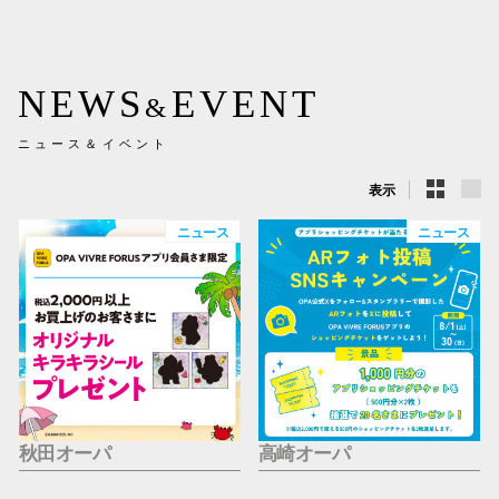
新百合丘
三宮オ
NEWS
EVENT
&
キャナルシ
ニュース＆イベント
那覇オ
表示
ニュース
ニュース
横浜ビ
秋田オーパ
高崎オーパ