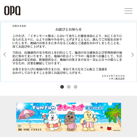
Foreign Customers
Select Language
▼
アクセス一覧
企業情報
お問い合わせ
Previous
Next
プライバシー
利用規約
ソーシャルメ
秋田オ
高崎オ