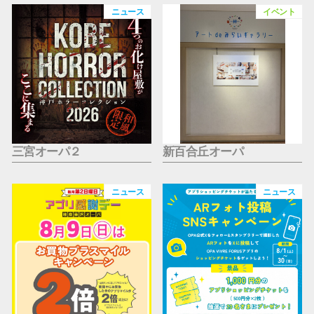
仙台フォ
ニュース
イベント
三宮オーパ２
新百合丘オーパ
ニュース
ニュース