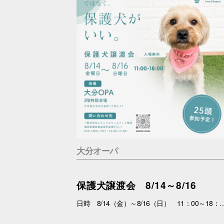
大分オーパ
保護犬譲渡会 8/14～8/16
日時 8/14（金）～8/16（日） 11：00～18：00 場所 3F特設会場 内容 まずは会いにくるだけで大丈夫。 抱っこして、ふれあって、その子の魅力を感じてください。 あなたを待っている子がいます。 運命の出会いが、待