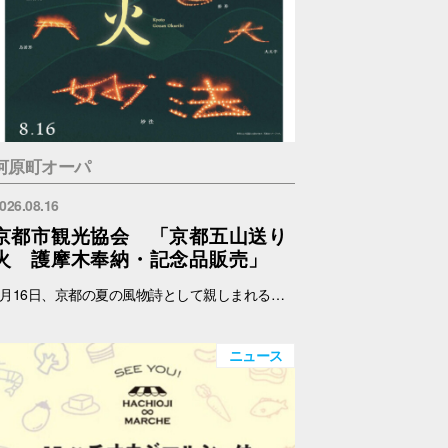
河原町オーパ
026.08.16
京都市観光協会 「京都五山送り
火 護摩木奉納・記念品販売」
8月16日、京都の夏の風物詩として親しまれる京都五山送り火が執り行われます。 京都市観光協会では、伝統あるこの行事をより多くの人に知ってもらい、身近に触れていただくため、五山送り火をモチーフにしたオリジナルの扇子、記念符、手ぬぐい及び五山共通護摩木を制作・販売します。 また、各山の点火時に用いられる護摩木を受付し、各山に奉納します。 これらの販売における売上の一部は、五山送り火行事の保存・継承のために役立てられます。 日時：8月14日(金)～15日(土) 11:00～17:00 場所：メインエントランス横 店頭スペース（サマンサタバサ前） 内容：五山共通護摩木奉納、記念品販売 ※なくなり次第終了 ※奉納する山はご指定いただけません。 護摩木奉納・記念品販売に関する詳細およびお問い合わせは、下記ホームページをご覧ください。 京都市観光協会 https://www.kyokanko.or.jp/news/20260731_1/ 京都観光Navi https://ja.kyoto.travel/event/major/okuribi/
ニュース