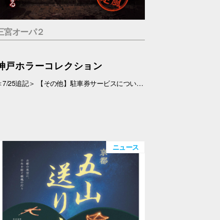
三宮オーパ２
神戸ホラーコレクション
＜7/25追記＞ 【その他】駐車券サービスについて、 対象外となっておりましたが、7/26(日)より、対象とさせていただきます。 ＜7/19追記＞ お化け屋敷の制作・プロデュース#エスプランニング が手掛ける本格お化け屋敷。 このお化け屋敷の主人公はあなたです。足を踏み入れてはいけない村に迷い込んだあなたの運命は…繋がる４つのストーリー 1.ルーム型「タブー」 友達を探している最中に、見つけた村を訪れたあなたの運命は…歩き回らないルーム型お化け屋敷です。狭い部屋内で繰り広げられる数々の恐怖体験… 2.暗闇型「ダークネス」 逃げた場所は、何も見えない闇… だが確実にあの化け物は私を追ってきている。手の感触を頼りに暗闇の中を進んで行く。暗闇に潜む化け物とは… 3.ウォークスルー型「ヴィレッジ」 暗闇を抜けてもまだ家の中だった…この家から外に出ろ！歩いて回る王道のお化け屋敷。とにかく前へ進み続けるしかない。 4.サウンド型「ドールズ」 私はあの化け物に見つからないように隠れた。私を探しているのは、あの化け物だけではない。ヘッドフォンだけで聞く恐怖。 【日程】 7/11(土)・7/12(日)、7/18(土)～9/23(水・祝) 【時間】 11:00～20:00(最終受付 19:30) 【場所】 5F 特設会場 【料金】 １.タブー 税込1,200円 ２.ダークネス 税込1,200円 ３.ヴィレッジ 税込1,500円 ４.ドールズ 税込1,200円 １～４セット券 税込4,500円 【その他】 ・入場券は会場のみでの販売となります。 ・お支払いは現金・PayPay（但しPayPayは7/18以降対応可能見込み） ・6才未満のお子さま、妊婦の方、アルコールを摂取されてる方は入場はご遠慮下さい。 ・駐車券サービスは対象外とさせていただきます。➡※7/26(日)より、対象となりました。
ニュース