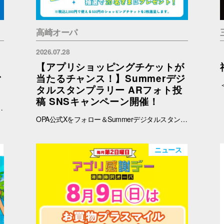
高崎オーパ
2026.07.28
【アプリショッピングチケットが
ご
当たるチャンス！】Summerデジ
タルスタンプラリー ARフォト投
稿 SNSキャンペーン開催！
予めご了承ください。 ※在庫状況についてのお問い合わせは回答いたしかねます。ご来店の上ご確認をお願い申し上げます。 ※ブラウザでご覧の方はバナー、OPAアプリでご覧の方はタイトルをタップすると秋田会場限定商品の紹介ページに遷移します。
OPA公式Xをフォロー＆Summerデジタルスタンプラリーで撮影したARフォトを投稿して、OPA VIVRE FORUSアプリのショッピングチケットをゲットしよう！ ■ 景品 500円分のアプリショッピングチケットを2枚（計1,000円分）を抽選で20名さまにプレゼント！ ※税込2,000円で使える500円のショッピングチケットを2枚進呈します。 ■ 応募期間 2026年8月1日(土) ～ 8月30日(日) 23:59まで ※当選者には8月31日(月)以降にDMにてご連絡いたします。 ■ 応募方法 OPA公式X（@opa_vivre_forus）をフォロー Summerデジタルスタンプラリーに参加して、ARフォトを撮影 ハッシュタグ「#おぱんちゅうさぎOPA」「#おぱんちゅうさぎFORUS」「#おぱんちゅうさぎVIVRE」のいずれかをつけて、撮影したARフォトを投稿！ ■ ご注意・各種規約 【撮影・投稿に関する注意】 撮影の際は、周囲のお客さまの通行の妨げにならないようご注意ください。 店内での撮影の際は、各店舗のルールやご案内に沿ってお楽しみください。 ARフォトの撮影、投稿するARフォトは、他のお客さまの顔等が映らないようご配慮をお願いいたします。 危険な行為（階段や無理な姿勢など）はお控えください。 【個人情報・権利に関する注意】 ARフォトの撮影・投稿にあたっては、他のお客さまのプライバシーにご配慮いただき、顔等が写り込まないようお願いいたします。 他のお客さまや第三者が写る場合は、必ずご本人の許可を得たうえで投稿してください。 投稿写真に含まれる著作物（ポスター・商品デザイン等）についてもご配慮ください。 SNSの性質上、投稿された写真は他の利用者に保存・共有される場合がございます。ご理解のうえご参加いただけますと幸いです。 【SNS投稿ルール】 投稿内容が公序良俗に反する場合や、不適切と判断される場合は応募対象外となります。 非公開アカウントからの投稿は応募対象外となる場合がございます。 ハッシュタグや応募条件を満たしていない場合、抽選対象外となる場合がございます。 【キャンペーン関連】 賞品の内容は予告なく変更となる場合がございます。 投稿いただいた画像は、当選者の選定のみに使用し、その他の目的で使用することはございません。
ニュース