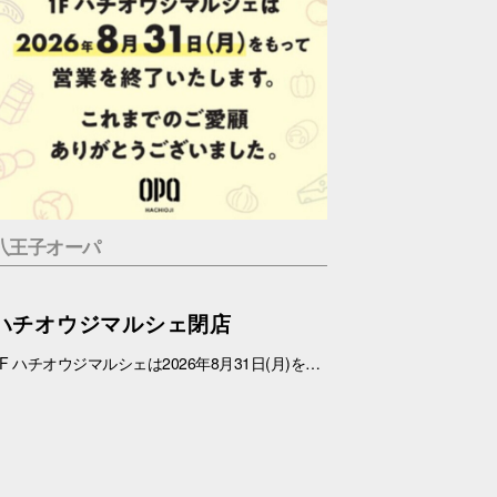
八王子オーパ
ハチオウジマルシェ閉店
1F ハチオウジマルシェは2026年8月31日(月)をもちまして、営業を終了させていただきます。 これまでのご愛顧ありがとうございました。 また、1Fフロアにつきましては、今冬にリニューアルを予定しております。