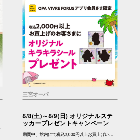
三宮オーパ
8/8(土)～8/9(日) オリジナルステ
ッカープレゼントキャンペーン
っているかもしれません。 問合せ先 一般社団法人アニマルウェルフェア福岡 050-1808-1937（11：00～19：00）
期間中、館内にて税込2,000円以上お買上げいただき、「OPA VIVRE FORUS アプリ」の対象画面をご提示いただいたお客さまに、先着でここでしか手に入らない「オリジナルキラキラステッカー」をプレゼントいたします！ ぜひこの機会に、お買い物と合わせて限定ノベルティをゲットしてください。 （※本企画は、アプリ会員さま限定となります） ■配布期間 2026年8月8日(土)～8月9日(日) ※各日の実施時間は、引換時間に準じます。 ※ノベルティはなくなり次第、配布を終了いたします。 ※一部実施していない店舗がございます。 ■ノベルティ内容 キラキラステッカー (全3種) ■引換条件 期間中、以下の2点を引換カウンターにてご提示ください。 ① 館内でお買上げいただいた、税込2,000円以上のレシート（合算可） ② 「OPA VIVRE FORUS アプリ」のクーポン画面 ■引換場所・引換時間 引換場所：1階 特設カウンター 引換時間：11:00 ～ 当日分がなくなり次第終了 ■注意事項 ※ノベルティは数量限定のため、なくなり次第終了となりますので予めご了承ください。 ※ノベルティはランダムでのお渡しとなります。重複した場合でも、種類の変更・交換はいたしかねます。 ※ノベルティの引き換えは、おひとりさま3枚までとなります。 ※お買上げレシートは、期間中の三宮オーパのものに限ります（一部対象外のショップ・商品がございます） ※三宮オーパのレシートのみ対象。館をまたいだレシートの合算は不可。 ※画像はイメージです。実際のノベルティとは異なる場合がございます。 ▼詳しくはコチラ▼ https://www.opa-club.com/contents/opanchuusagi_2026/ ▼アプリについて詳しくはこちら！ ▼ https://www.opa-club.com/contents/app/