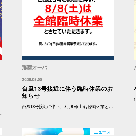
那覇オーパ
2026.08.08
台風13号接近に伴う臨時休業のお
ジ
知らせ
台風13号接近に伴い、 8月8日(土)は臨時休業と致します。 尚、8月9日(日)は通常営業予定しております。 ご理解のほどよろしくお願いいたします。
加条件：キャナルシティオーパのInstagramアカウント(＠canalcityopa)をフォロー 【注意事項】 ※参加の際はキャナルシティオーパアカウントのフォロー画面をご提示ください。 ※各日、景品がなくなり次第終了となります。 ※イラストはすべてイメージです。 ※おひとりさまにつき1回までご参加いただけます。
ニュース