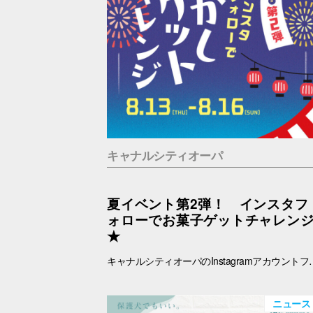
キャナルシティオーパ
夏イベント第2弾！ インスタフ
ォローでお菓子ゲットチャレン
★
キャナルシティオーパのInstagramアカウントフォローでお菓子ゲットに挑戦！ あなたは最大何個ゲットできる？？！！ ■抽選日時：8.13(木) ～8.16(日) 11：00～19：00 ■抽選会場：B1F ラフェスタ内特設会場 ■参
ニュース