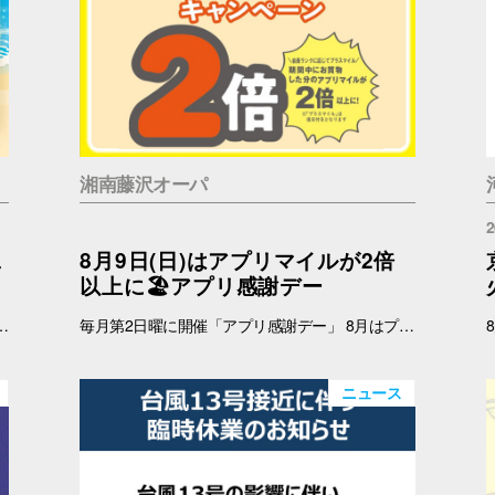
湘南藤沢オーパ
2
二
8月9日(日)はアプリマイルが2倍
以上に🏖️アプリ感謝デー
 インフォメーション 引換時間：10:00～21:00 ■注意事項 ※ノベルティは数量限定のため、なくなり次第終了となりますので予めご了承ください。 ※ノベルティの引き換えは、おひとりさま3枚までとなります。 ※お買上げレシートは、期間中の対象店舗のものに限ります（一部対象外のショップ・商品がございます） ※新百合丘オーパのレシートのみ対象。館をまたいだレシートの合算は不可。 ※絵柄はお選びいただけません。 ※画像はイメージです。 ＜レシート対象外ショップ＞ B1F：HIS 1F：調剤薬局 2F：フェリーチェデンタルクリニック、楽天モバイル、免許の窓口 4F：セレスの館 5F：ガールズミニョン、ガシャポンのデパート、ソフトバンク、なんぼや、ほけんの窓口
毎月第2日曜に開催「アプリ感謝デー」 8月はプラスマイルキャンペーンを実施いたします。 8月9日(日)に、オーパアプリを使ってお買物をすると、ランクに応じてアプリマイルが2倍以上になります。 しかも当日は「買い回りWEEK」を開催中☆ THE BARGAIN開催中の湘南藤沢オーパで、おトクが重なるこの機会に、ぜひ館内でのお買い回りもお楽しみください☆ 【開催日】 8月9日(日) 【お買物プラスマイルキャンペーン】 8月9日(日)にオーパアプリを使ってお買物をすると、会員ランクに応じて下記のポイントが付与されます。 お会計の際にオーパアプリをレジスタッフにご提示ください。 【アプリマイル付与】 ダイヤモンド会員…1マイル＋1.5マイル プラチナ会員…1マイル＋1.3マイル ゴールド会員…1マイル＋1.2マイル シルバー会員…1マイル＋1.1マイル ブロンズ会員…1マイル＋1マイル ≪例≫・・・ダイヤモンド会員さまが期間中1万円以上のお買物 ➡通常10,000マイル＋15,000マイル＝合計25,000マイル ※プラス分のマイル加算予定日：2025年8月12日(水) ※期間中のプラスマイル分をまとめて加算します。 ※付与されるマイルはランクによって異なります。 ※キャンペーン最終日の営業終了時点のランクをもとに加算マイル数を算出いたします。 ※小数点以下の端数は切り捨てとなります。 -------------------------------------- ▽オーパ公式アプリダウンロードはこちら▽ App Storeはこちら Google Playはこちら ■オーパ公式アプリについて詳しくはこちら -------------------------------------- 【セルフレジではアプリマイルは付きません】 ※以下のお店ではショップスタッフのいるレジにて、オーパアプリをご提示ください。 ●2階 バーガーキング ●4階 セリア ●7階 無印良品 ※期間中にアプリを新規ダウンロードしていただいた方も対象となります。 ※一部対象外ショップがございます。 ➡詳しくはこちら -------------------------------------------
ニュース