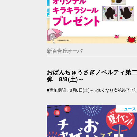
新百合丘オーパ
おぱんちゅうさぎノベルティ第
弾 8/8(土)～
■実施期間：8月8日(土)～ ※無くなり次第終了 期間中、税込2,000円以上(合算可)お買上げのOPA VIVRE FORUSアプリ会員さま限定で、「キラキラシール」 をプレゼント！ アプリの【クーポン画面】と【税込2,000円以上のレシート(合算可)】をお持ちの上、引換場所にお越しくださいませ。 ※新百合丘オーパのレシートのみ対象。館をまたいだレシートの合算は不可。 ※絵柄はお選びいただけません。 ■レシート対象期間 2026年8月8日(土)～ ■引換場所・引換時間 引換場所：B1F
ニュース