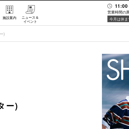
11:00
営業時間の
ニュース＆
施設案内
今月は休ま
イベント
ー)
ター)