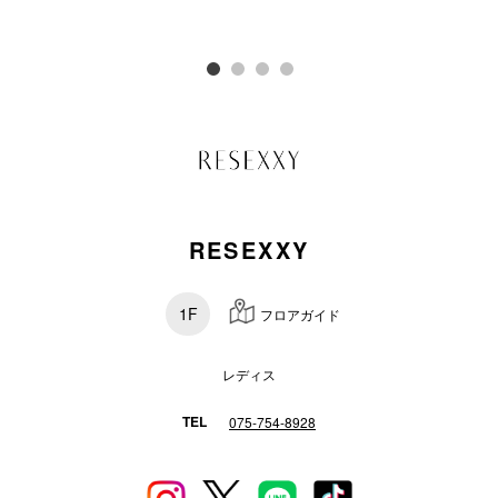
スタッフ
電話でお
公式SNS
RESEXXY
企業情報
お問い合わせ
1F
フロアガイド
プライバシー
利用規約
レディス
ソーシャルメ
TEL
075-754-8928