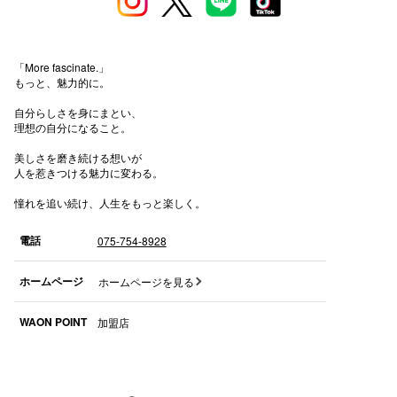
秋田オ
高崎オ
「More fascinate.」
もっと、魅力的に。
新百合丘
自分らしさを身にまとい、
理想の自分になること。
三宮オ
美しさを磨き続ける想いが
キャナルシ
人を惹きつける魅力に変わる。
那覇オ
憧れを追い続け、人生をもっと楽しく。
電話
075-754-8928
ホームページ
ホームページを見る
WAON POINT
加盟店
横浜ビ