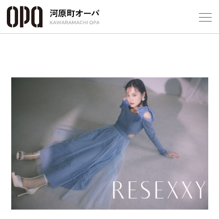
Foreign Customers
Select Language
▼
フロアガ
ショップ
Previous
Next
レストラ
施設案内
アクセス