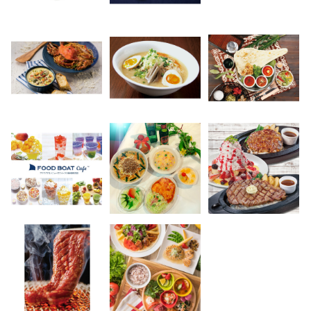
高崎オ
新百合丘
三宮オ
キャナルシ
那覇オ
横浜ビ