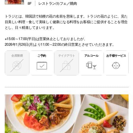
8F
レストラン/カフェ／焼肉
トラジとは、韓国語で桔梗の花の名前を意味します。トラジの花のように、見た
目美しい料理・食して美味しく健康になる料理をお客様にご提供することを理念
とし、日々精進してまいります。
※15:00～17:00(平日)は営業休止としておりましたが、
2026年1月26日(月)より11:00～22:00の終日営業とさせていただきます。
全席禁煙
ご予約
テイクアウト
アルコール
お子様サービス