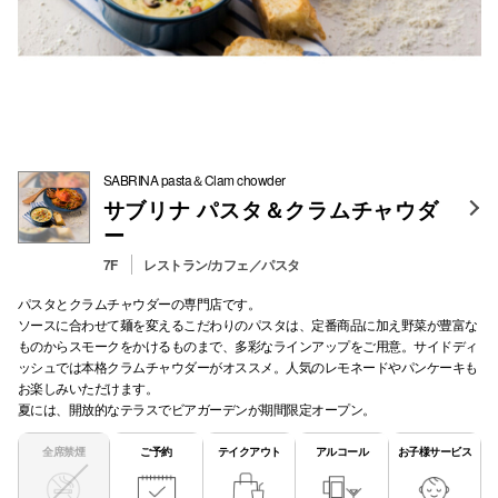
SABRINA pasta＆Clam chowder
サブリナ パスタ＆クラムチャウダ
ー
7F
レストラン/カフェ／パスタ
パスタとクラムチャウダーの専門店です。
ソースに合わせて麺を変えるこだわりのパスタは、定番商品に加え野菜が豊富な
ものからスモークをかけるものまで、多彩なラインアップをご用意。サイドディ
ッシュでは本格クラムチャウダーがオススメ。人気のレモネードやパンケーキも
お楽しみいただけます。
夏には、開放的なテラスでビアガーデンが期間限定オープン。
全席禁煙
ご予約
テイクアウト
アルコール
お子様サービス