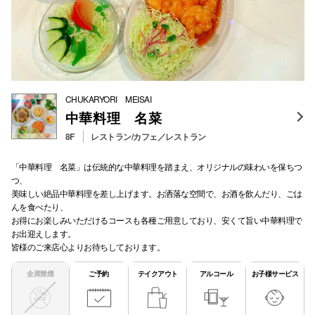
CHUKARYORI MEISAI
中華料理 名菜
8F
レストラン/カフェ／レストラン
「中華料理 名菜」は伝統的な中華料理を踏まえ、オリジナルの味わいを保ちつ
つ、
美味しい絶品中華料理を差し上げます。お洒落な空間で、お酒を飲んだり、ごは
んを食べたり、
お得にお楽しみいただけるコースも各種ご用意しており、安くて旨い中華料理で
お出迎えします。
皆様のご来店心よりお待ちしております。
全席禁煙
ご予約
テイクアウト
アルコール
お子様サービス