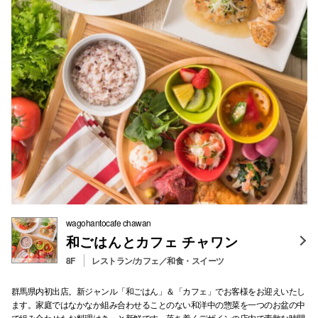
wagohantocafe chawan
和ごはんとカフェ チャワン
8F
レストラン/カフェ／和食・スイーツ
群馬県内初出店。新ジャンル「和ごはん」＆「カフェ」でお客様をお迎えいたし
ます。家庭ではなかなか組み合わせることのない和洋中の惣菜を一つのお盆の中
で組み合わせたお料理はきっと新鮮です。落ち着くデザインの店内で素敵な時間