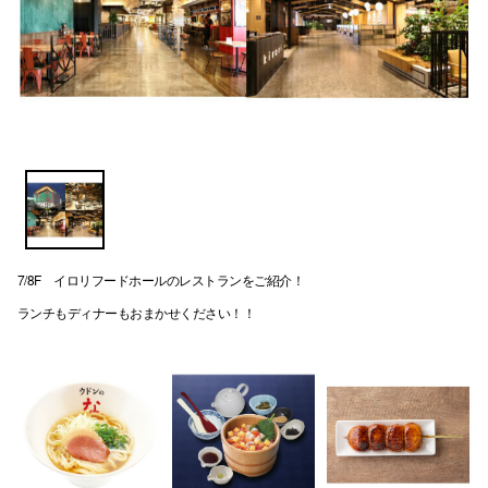
電話でお
公式SNS
企業情報
お問い合わせ
プライバシー
7/8F イロリフードホールのレストランをご紹介！
ランチもディナーもおまかせください！！
利用規約
ソーシャルメ
秋田オ