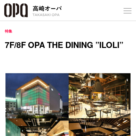
Foreign Customers
Select Language
▼
【
特集
7F/8F OPA THE DINING ”ILOLI”
フロアガ
ショップ
レストラ
施設案内
アクセス
スタッフ