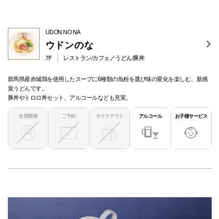
UDON NO NA
ウドンのな
7F
レストラン/カフェ／うどん/豚丼
群馬県産赤城鶏を使用したスープに6種類の魚粉を選び味の変化を楽しむ、新感
覚うどんです。
豚丼やトロロ丼セット、アルコールなども充実。
全席禁煙
ご予約
テイクアウト
アルコール
お子様サービス